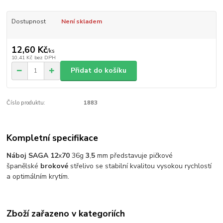
Dostupnost
Není skladem
12,60 Kč
/
ks
10,41 Kč
bez DPH
Přidat do košíku
Číslo produktu:
1883
Kompletní specifikace
Náboj
SAGA
12
x
70
36g
3
,
5
mm představuje pičkové
španělské
brokové
střelivo se stabilní kvalitou vysokou rychlostí
a optimálním krytím.
Zboží zařazeno v kategoriích