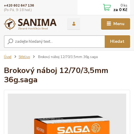
0
ks
+420 602 647 136
za
0 Kč
(Po-Pá, 9-18 hod.)
Menu
Hledat
Úvod
Střelivo
Brokový náboj 12/70/3,5mm 36g.saga
Brokový náboj 12/70/3,5mm
36g.saga