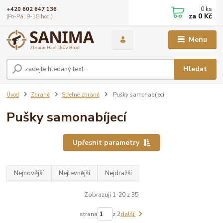
0
ks
+420 602 647 136
za
0 Kč
(Po-Pá, 9-18 hod.)
Menu
Hledat
Úvod
Zbraně
Střelné zbraně
Pušky samonabíjecí
Pušky samonabíjecí
Upřesnit parametry
Nejnovější
Nejlevnější
Nejdražší
Zobrazuji 1-20 z 35
strana
z 2
další