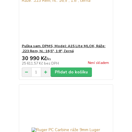
Puška sam. DPMS, Model: A15 Lite MLOK, Ráže:
.223 Rem, hl.: 16,5", 1:8", černá
30 990 Kč
/
ks
Není skladem
25 611,57 Kč
bez DPH
Přidat do košíku