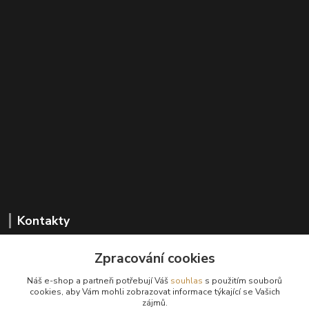
Kontakty
Zpracování cookies
+420 602 647 136
Náš e-shop a partneři potřebují Váš
souhlas
s použitím souborů
(Po-Pá, 9-18 hod.)
cookies, aby Vám mohli zobrazovat informace týkající se Vašich
zájmů.