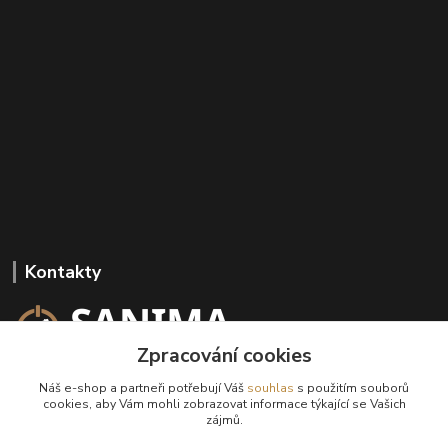
Kontakty
Zpracování cookies
+420 602 647 136
Náš e-shop a partneři potřebují Váš
souhlas
s použitím souborů
(Po-Pá, 9-18 hod.)
cookies, aby Vám mohli zobrazovat informace týkající se Vašich
zájmů.
info@sanima.cz