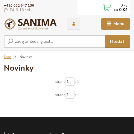
0
ks
+420 602 647 136
za
0 Kč
(Po-Pá, 9-18 hod.)
Menu
Hledat
Úvod
Novinky
Novinky
strana
z 1
strana
z 1