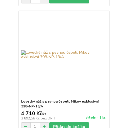
Lovecký nůž s pevnou čepelí, Mikov exklusivní
398-NP-13/A
4 710 Kč
/
ks
Skladem 1 ks
3 892,56 Kč
bez DPH
Přidat do košíku