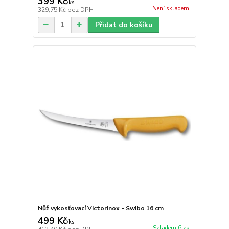
399 Kč
/
ks
Není skladem
329,75 Kč
bez DPH
Přidat do košíku
Nůž vykosťovací Victorinox - Swibo 16 cm
499 Kč
/
ks
Skladem 6 ks