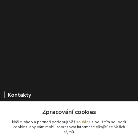
Kontakty
Zpracování cookies
+420 602 647 136
Náš e-shop a partneři potřebují Váš
souhlas
s použitím souborů
(Po-Pá, 9-18 hod.)
cookies, aby Vám mohli zobrazovat informace týkající se Vašich
zájmů.
info@sanima.cz