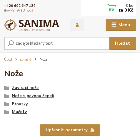
0
ks
+420 602 647 136
za
0 Kč
(Po-Pá, 9-18 hod.)
Menu
Hledat
Úvod
Zbraně
Nože
Nože
Zavírací nože
Nože s pevnou čepelí
Brousky
Mačety
Upřesnit parametry