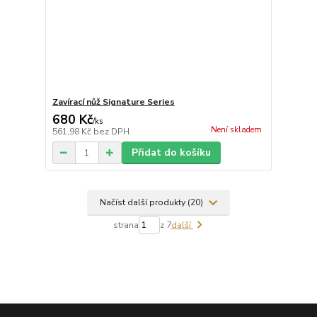
Zavírací nůž Signature Series
680 Kč
/
ks
Není skladem
561,98 Kč
bez DPH
Přidat do košíku
Načíst další produkty (20)
strana
z 7
další