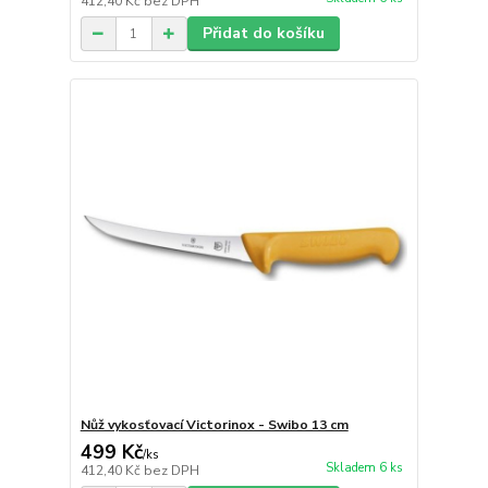
412,40 Kč
bez DPH
Přidat do košíku
Nůž vykosťovací Victorinox - Swibo 13 cm
499 Kč
/
ks
Skladem 6 ks
412,40 Kč
bez DPH