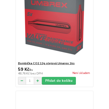
Bombička CO2 12g olejová Umarex 1ks
59 Kč
/
ks
Není skladem
48,76 Kč
bez DPH
Přidat do košíku