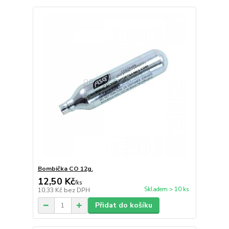
Bombička CO 12g.
12,50 Kč
/
ks
Skladem > 10 ks
10,33 Kč
bez DPH
Přidat do košíku