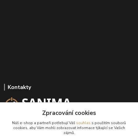
Kontakty
Zpracování cookies
+420 602 647 136
Náš e-shop a partneři potřebují Váš
souhlas
s použitím souborů
(Po-Pá, 9-18 hod.)
cookies, aby Vám mohli zobrazovat informace týkající se Vašich
zájmů.