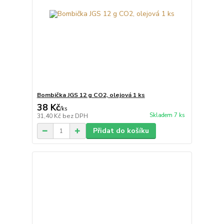
Bombička JGS 12 g CO2, olejová 1 ks
38 Kč
/
ks
Skladem 7 ks
31,40 Kč
bez DPH
Přidat do košíku