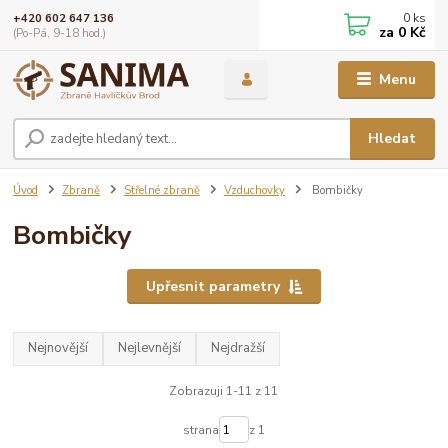
0
ks
+420 602 647 136
za
0 Kč
(Po-Pá, 9-18 hod.)
Menu
Hledat
Úvod
Zbraně
Střelné zbraně
Vzduchovky
Bombičky
Bombičky
Upřesnit parametry
Nejnovější
Nejlevnější
Nejdražší
Zobrazuji 1-11 z 11
strana
z 1