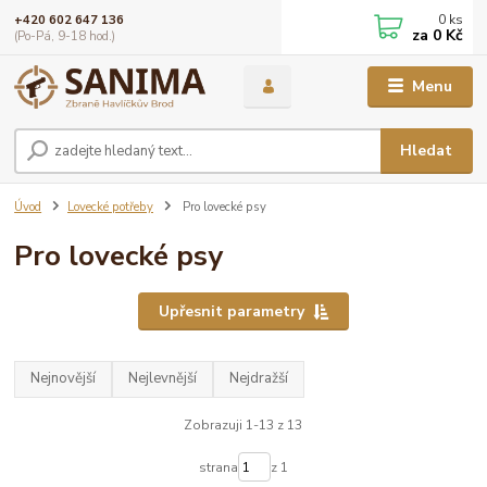
0
ks
+420 602 647 136
za
0 Kč
(Po-Pá, 9-18 hod.)
Menu
Hledat
Úvod
Lovecké potřeby
Pro lovecké psy
Pro lovecké psy
Upřesnit parametry
Nejnovější
Nejlevnější
Nejdražší
Zobrazuji 1-13 z 13
strana
z 1