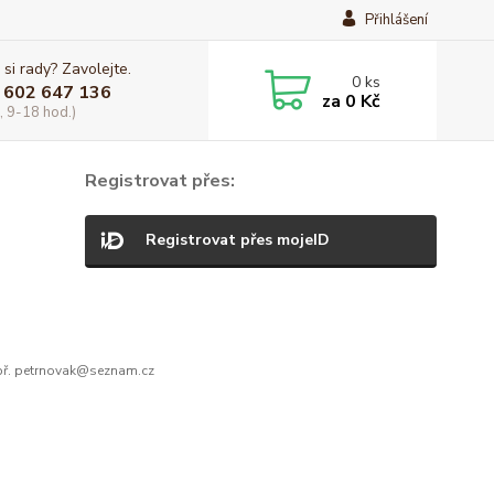
Přihlášení
 si rady? Zavolejte.
0
ks
 602 647 136
za
0 Kč
, 9-18 hod.)
Registrovat přes:
Registrovat přes mojeID
ř. petrnovak@seznam.cz