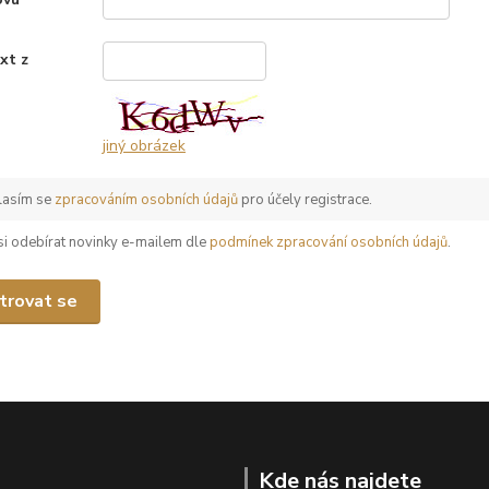
xt z
*
jiný obrázek
lasím se
zpracováním osobních údajů
pro účely registrace.
 si odebírat novinky e-mailem dle
podmínek zpracování osobních údajů
.
trovat se
Kde nás najdete