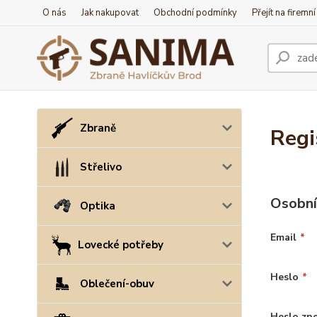
O nás
Jak nakupovat
Obchodní podmínky
Přejít na firemn
Zbraně
Regi
Střelivo
Osobní
Optika
Email
*
Lovecké potřeby
Heslo
*
Oblečení-obuv
Heslo zn