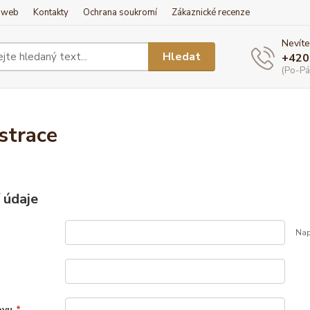
í web
Kontakty
Ochrana soukromí
Zákaznické recenze
Nevíte
Hledat
+420
(Po-Pá
strace
 údaje
Nap
ovu
*