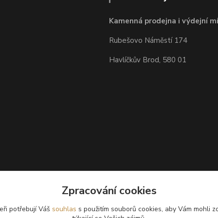
Kamenná prodejna i výdejní mí
Rubešovo Náměstí 174
Havlíčkův Brod, 580 01
Zpracování cookies
eři potřebují Váš
souhlas
s použitím souborů cookies, aby Vám mohli z