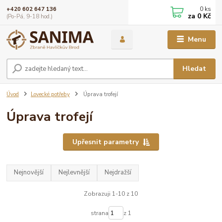
0
ks
+420 602 647 136
za
0 Kč
(Po-Pá, 9-18 hod.)
Menu
Hledat
Úvod
Lovecké potřeby
Úprava trofejí
Úprava trofejí
Upřesnit parametry
Nejnovější
Nejlevnější
Nejdražší
Zobrazuji 1-10 z 10
strana
z 1