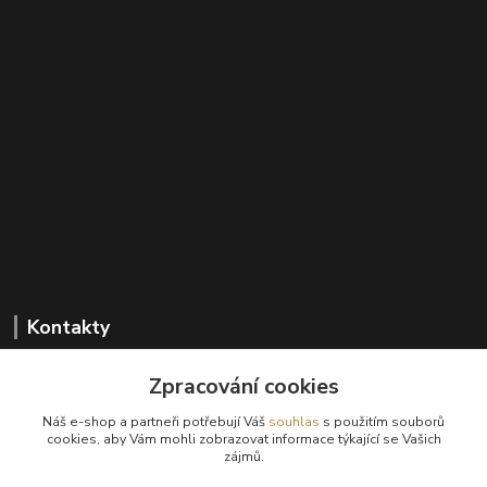
Kontakty
Zpracování cookies
+420 602 647 136
Náš e-shop a partneři potřebují Váš
souhlas
s použitím souborů
(Po-Pá, 9-18 hod.)
cookies, aby Vám mohli zobrazovat informace týkající se Vašich
zájmů.
info@sanima.cz