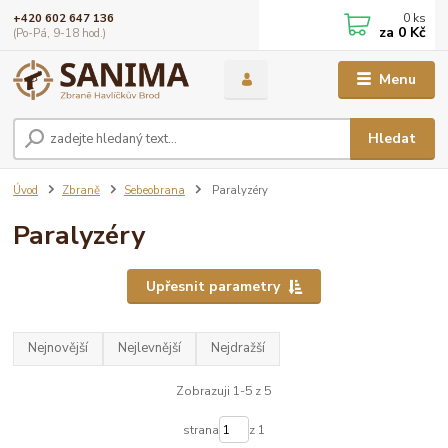
0
ks
+420 602 647 136
za
0 Kč
(Po-Pá, 9-18 hod.)
Menu
Hledat
Úvod
Zbraně
Sebeobrana
Paralyzéry
Paralyzéry
Upřesnit parametry
Nejnovější
Nejlevnější
Nejdražší
Zobrazuji 1-5 z 5
strana
z 1