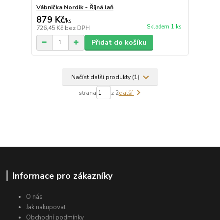
Vábnička Nordik - Říjná laň
879 Kč
/
ks
Skladem 1 ks
726,45 Kč
bez DPH
Přidat do košíku
Načíst další produkty (1)
strana
z 2
další
Informace pro zákazníky
O nás
Jak nakupovat
Obchodní podmínky