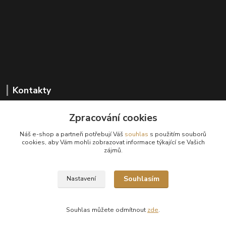
Kontakty
Zpracování cookies
+420 602 647 136
Náš e-shop a partneři potřebují Váš
souhlas
s použitím souborů
(Po-Pá, 9-18 hod.)
cookies, aby Vám mohli zobrazovat informace týkající se Vašich
zájmů.
info@sanima.cz
Souhlasím
Nastavení
Souhlas můžete odmítnout
zde
.
Vytvořeno na
Eshop-rychle.cz