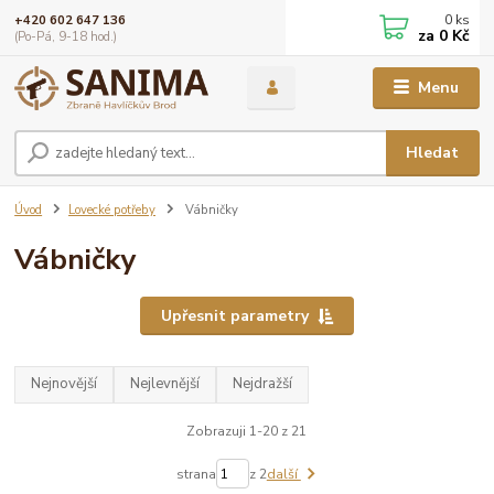
0
ks
+420 602 647 136
za
0 Kč
(Po-Pá, 9-18 hod.)
Menu
Hledat
Úvod
Lovecké potřeby
Vábničky
Vábničky
Upřesnit parametry
Nejnovější
Nejlevnější
Nejdražší
Zobrazuji 1-20 z 21
strana
z 2
další