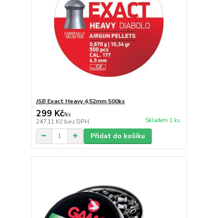
JSB Exact Heavy 4,52mm 500ks
299 Kč
/
ks
Skladem 1 ks
247,11 Kč
bez DPH
Přidat do košíku