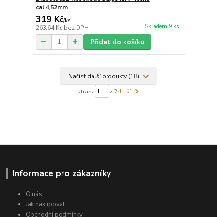
cal.4,52mm
319 Kč
/
ks
Skladem 9 ks
263,64 Kč
bez DPH
Přidat do košíku
Načíst další produkty (18)
strana
z 2
další
Informace pro zákazníky
O nás
Jak nakupovat
Obchodní podmínky