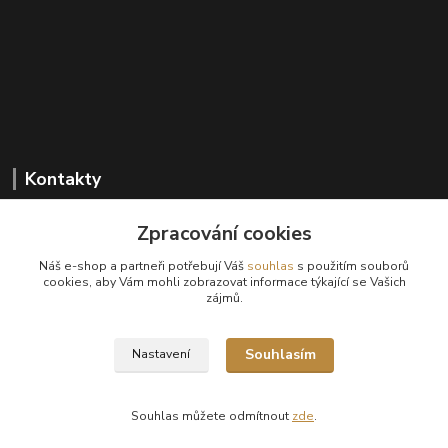
Kontakty
Zpracování cookies
+420 602 647 136
Náš e-shop a partneři potřebují Váš
souhlas
s použitím souborů
(Po-Pá, 9-18 hod.)
cookies, aby Vám mohli zobrazovat informace týkající se Vašich
zájmů.
info@sanima.cz
Souhlasím
Nastavení
Souhlas můžete odmítnout
zde
.
Vytvořeno na
Eshop-rychle.cz