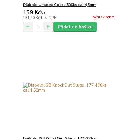
Diabolo Umarex Cobra 500ks cal.4,5mm
159 Kč
/
ks
Není skladem
131,40 Kč
bez DPH
Přidat do košíku
Diabolo JSB KnockOut Slugs .177 400ks