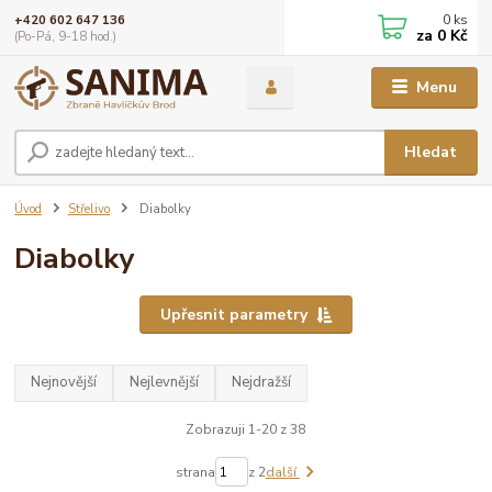
0
ks
+420 602 647 136
za
0 Kč
(Po-Pá, 9-18 hod.)
Menu
Hledat
Úvod
Střelivo
Diabolky
Diabolky
Upřesnit parametry
Nejnovější
Nejlevnější
Nejdražší
Zobrazuji 1-20 z 38
strana
z 2
další