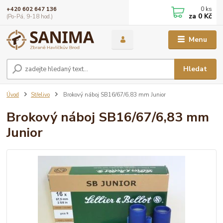
0
ks
+420 602 647 136
za
0 Kč
(Po-Pá, 9-18 hod.)
Menu
Hledat
Úvod
Střelivo
Brokový náboj SB16/67/6,83 mm Junior
Brokový náboj SB16/67/6,83 mm
Junior