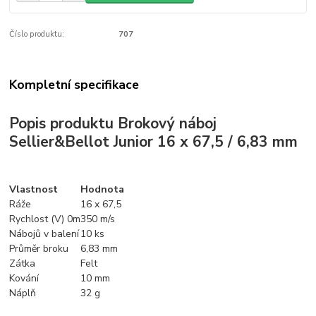
Číslo produktu:
707
Kompletní specifikace
Popis produktu Brokový náboj
Sellier&Bellot Junior 16 x 67,5 / 6,83 mm
Vlastnost
Hodnota
Ráže
16 x 67,5
Rychlost (V) 0m
350 m/s
Nábojů v balení
10 ks
Průměr broku
6,83 mm
Zátka
Felt
Kování
10 mm
Náplň
32 g