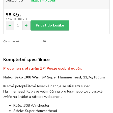
Dostupnost
Skladem > 10 ks
58 Kč
/
ks
47,93 Kč
bez DPH
Přidat do košíku
Číslo produktu:
90
Kompletní specifikace
Prodej jen s platným ZP! Pouze osobní odběr.
Náboj Sako .308 Win. SP Super Hammerhead, 11,7g/180grs
Kulové poloplášťové lovecké náboje se střelami super
Hammerhead. Kulka je velmi účinná pro losy nebo lovu vysoké
zvěře na krátké a střední vzdálenosti.
Ráže: .308 Winchester
Střela: Super Hammerhead