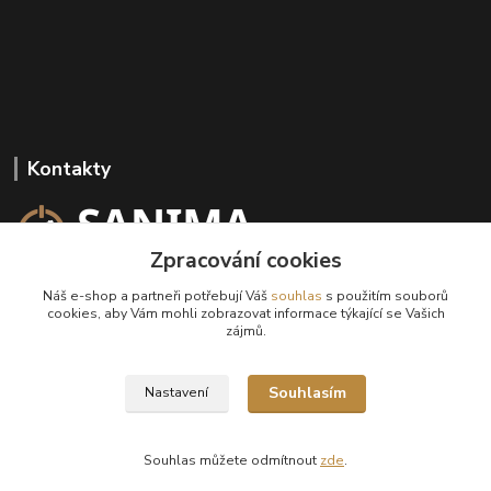
Kontakty
Zpracování cookies
+420 602 647 136
Náš e-shop a partneři potřebují Váš
souhlas
s použitím souborů
(Po-Pá, 9-18 hod.)
cookies, aby Vám mohli zobrazovat informace týkající se Vašich
zájmů.
info@sanima.cz
Souhlasím
Nastavení
Souhlas můžete odmítnout
zde
.
Vytvořeno na
Eshop-rychle.cz