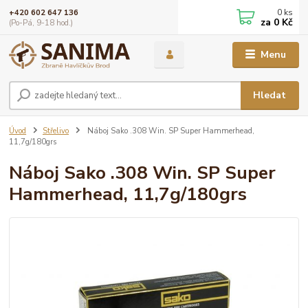
0
ks
+420 602 647 136
za
0 Kč
(Po-Pá, 9-18 hod.)
Menu
Hledat
Úvod
Střelivo
Náboj Sako .308 Win. SP Super Hammerhead,
11,7g/180grs
Náboj Sako .308 Win. SP Super
Hammerhead, 11,7g/180grs