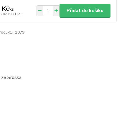
 Kč
/
ks
Přidat do košíku
32 Kč
bez DPH
roduktu:
1079
 ze Srbska.