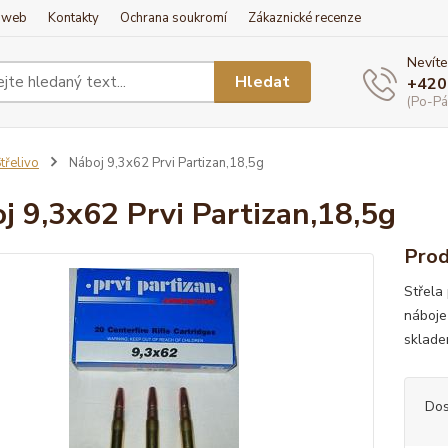
í web
Kontakty
Ochrana soukromí
Zákaznické recenze
Nevíte
Hledat
+420
(Po-Pá
třelivo
Náboj 9,3x62 Prvi Partizan,18,5g
j 9,3x62 Prvi Partizan,18,5g
Prod
Střela
náboje
sklad
Dos