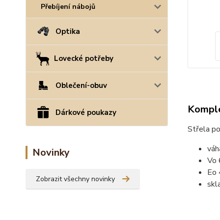
Přebíjení nábojů
Optika
Lovecké potřeby
Oblečení-obuv
Komple
Dárkové poukazy
Střela po
váh
Novinky
Vo 
Eo 
Zobrazit všechny novinky
skl