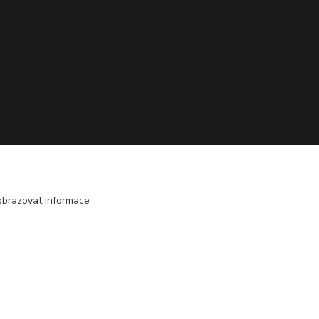
obrazovat informace
Vytvořeno na
Eshop-rychle.cz