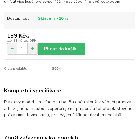
umístit více kusů, pro zvýšení účinnosti vábení holubů.
celý popis
Dostupnost
Skladem > 10 ks
139 Kč
/
ks
114,88 Kč
bez DPH
Přidat do košíku
Číslo produktu:
3094
Kompletní specifikace
Plastový model sedícího holuba. Balabán slouží k vábení ptactva
a to zejména holubů. Doporučujeme při použití tohoto plastového
ptáka umístit více kusů, pro zvýšení účinnosti vábení holubů.
Zboží zařazeno v kategoriích