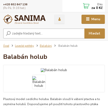
0
ks
+420 602 647 136
za
0 Kč
(Po-Pá, 9-18 hod.)
Menu
Hledat
Úvod
Lovecké potřeby
Balabáni
Balabán holub
Balabán holub
Plastový model sedícího holuba. Balabán slouží k vábení ptactva a to
zejména holubů. Doporučujeme při použití tohoto plastového ptáka