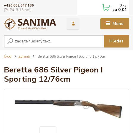
0
ks
+420 602 647 136
za
0 Kč
(Po-Pá, 9-18 hod.)
Menu
Hledat
Úvod
Zbraně
Beretta 686 Silver Pigeon I Sporting 12/76cm
Beretta 686 Silver Pigeon I
Sporting 12/76cm