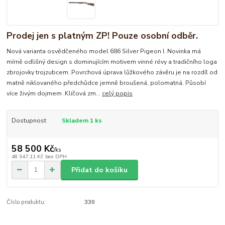
Prodej jen s platným ZP! Pouze osobní odběr.
Nová varianta osvědčeného model 686 Silver Pigeon I. Novinka má
mírně odlišný design s dominujícím motivem vinné révy a tradičního loga
zbrojovky trojzubcem .Povrchová úprava lůžkového závěru je na rozdíl od
matně niklovaného předchůdce jemně broušená, polomatná. Působí
více živým dojmem .Klíčová zm...
celý popis
Dostupnost
Skladem 1 ks
58 500 Kč
/
ks
48 347,11 Kč
bez DPH
Přidat do košíku
Číslo produktu:
330