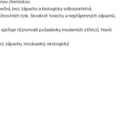
anou chemickou
pečná, bez zápachu a biologicky odbouratelná.
nostních rizik, škodlivé toxicity a nepřájemných zápachů,
splňuje různorodé požadavky moderních střelců. Navíc
z zápachu, nezávadný, ekologický