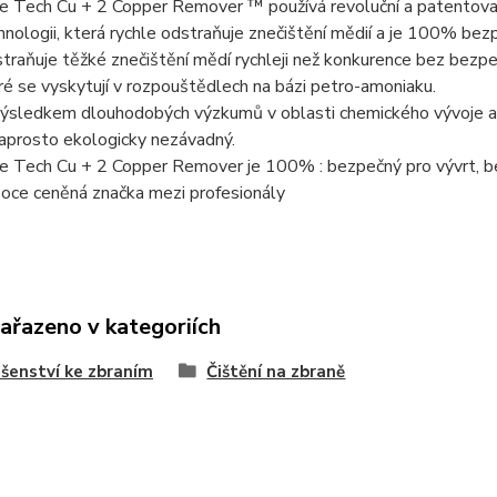
e Tech Cu + 2 Copper Remover ™ používá revoluční a patentov
hnologii, která rychle odstraňuje znečištění mědií a je 100% bez
traňuje těžké znečištění mědí rychleji než konkurence bez bezpeč
ré se vyskytují v rozpouštědlech na bázi petro-amoniaku.
výsledkem dlouhodobých výzkumů v oblasti chemického vývoje a 
naprosto ekologicky nezávadný.
e Tech Cu + 2 Copper Remover je 100% : bezpečný pro vývrt, be
oce ceněná značka mezi profesionály
zařazeno v kategoriích
ušenství ke zbraním
Čištění na zbraně