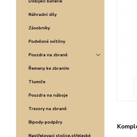
Dobíjecí baterie
Náhradní díly
Zásobníky
Podvěsné svítilny
Pouzdra na zbraně
Řemeny ke zbraním
Tlumiče
Pouzdra na náboje
Trezory na zbraně
Bipody-podpěry
Komple
Nastřelovací stolice,střelecké