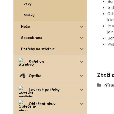
Bor
vaky
tec
Ods
Mušky
kte
Je 
Nože
je 
Bor
Sebeobrana
Vys
Potřeby na střelnici
Střelivo
Zboží 
Optika
Přísl
Lovecké potřeby
Oblečení-obuv