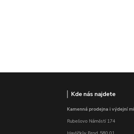
Kde nás najdete
Kamenná prodejna i výdejní mí
Rubešovo Náměstí 174
Havlíčkův Brod, 580 01