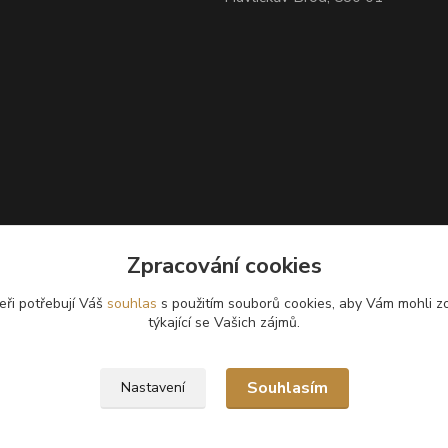
Zpracování cookies
eři potřebují Váš
souhlas
s použitím souborů cookies, aby Vám mohli z
týkající se Vašich zájmů.
Souhlasím
Nastavení