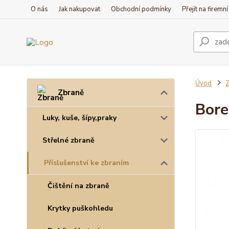
O nás
Jak nakupovat
Obchodní podmínky
Přejít na firemn
Úvod
Z
Zbraně
Bore
Luky, kuše, šípy,praky
Střelné zbraně
Příslušenství ke zbraním
Čištění na zbraně
Krytky puškohledu