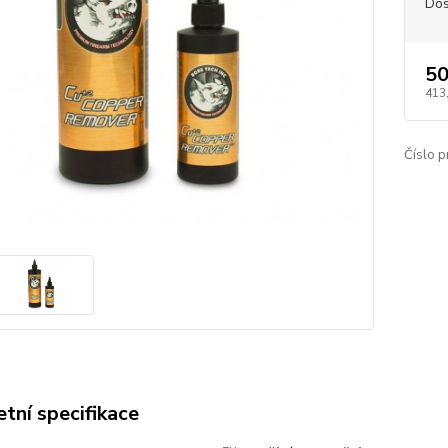
Dos
50
413
Číslo p
tní specifikace