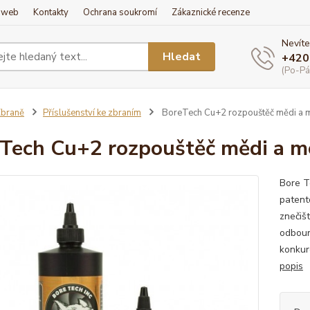
í web
Kontakty
Ochrana soukromí
Zákaznické recenze
Nevíte
Hledat
+420
(Po-Pá
braně
Příslušenství ke zbraním
BoreTech Cu+2 rozpouštěč mědi a 
Tech Cu+2 rozpouštěč mědi a m
Bore T
patent
znečiš
odbour
konkure
popis