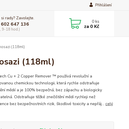
Přihlášení
 si rady? Zavolejte.
0
ks
 602 647 136
za
0 Kč
, 9-18 hod.)
mosazi (118ml)
osazi (118ml)
ech Cu + 2 Copper Remover ™ používá revoluční a
ovanou chemickou technologii, která rychle odstraňuje
tění mědií a je 100% bezpečná, bez zápachu a biologicky
atelná. Odstraňuje těžké znečištění mědí rychleji než
nce bez bezpečnostních rizik, škodlivé toxicity a nepřáj...
celý