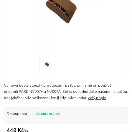
Gumová botka slouží k prodloužení pažby, primárně při používání
přístrojů PARD NV007V a NV007A. Botka se jednoduše nasune na pažbu,
bez jakéhokoliv poškození, lze ji kdykoliv sundat.
celý popis
Dostupnost
Skladem 1 ks
449 Kč
/
ks