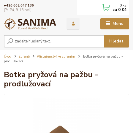
0
ks
+420 602 647 136
za
0 Kč
(Po-Pá, 9-18 hod.)
Menu
Hledat
Úvod
Zbraně
Příslušenství ke zbraním
Botka pryžová na pažbu -
prodlužovací
Botka pryžová na pažbu -
prodlužovací