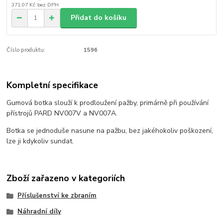
371,07 Kč
bez DPH
Přidat do košíku
Číslo produktu:
1596
Kompletní specifikace
Gumová botka slouží k prodloužení pažby, primárně při používání
přístrojů PARD NV007V a NV007A.
Botka se jednoduše nasune na pažbu, bez jakéhokoliv poškození,
lze ji kdykoliv sundat.
Zboží zařazeno v kategoriích
Příslušenství ke zbraním
Náhradní díly