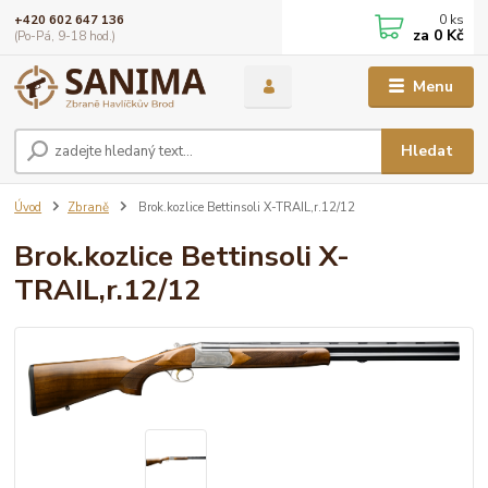
0
ks
+420 602 647 136
za
0 Kč
(Po-Pá, 9-18 hod.)
Menu
Hledat
Úvod
Zbraně
Brok.kozlice Bettinsoli X-TRAIL,r.12/12
Brok.kozlice Bettinsoli X-
TRAIL,r.12/12