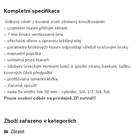
Kompletní specifikace
lůžkový závěr z kované oceli zdobený kroužkováním
– uzamčení hlavní příčným klínem
– 7 mm široká ventilovaná šína
– ořechové dřevo s úpravou leštěný olej
– parametry brokových hlavní odpovídají střelbě ocelovými broky
– manuelní pojistka
– volitelná první hlaveň
– zdobení loveckým motivem boků a spodní strany baskule, lučíku,
kovových částí předpažbí
– profilovaná temenní klička
– zlacená spoušť
– sada 5x vnitřní čok 50 mm – cylinder, 1/4, 1/2, 3/4, full
Pouze osobní odběr na prodejně,ZP nutné!!!
Zboží zařazeno v kategoriích
Zbraně