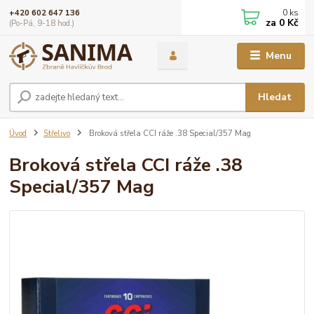
0
ks
+420 602 647 136
za
0 Kč
(Po-Pá, 9-18 hod.)
Menu
Hledat
Úvod
Střelivo
Broková střela CCI ráže .38 Special/357 Mag
Broková střela CCI ráže .38
Special/357 Mag