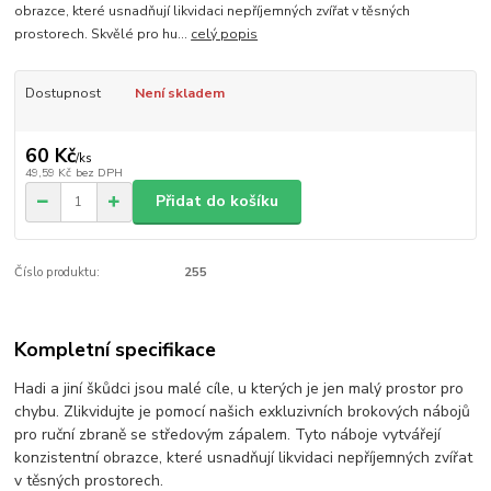
obrazce, které usnadňují likvidaci nepříjemných zvířat v těsných
prostorech. Skvělé pro hu...
celý popis
Dostupnost
Není skladem
60 Kč
/
ks
49,59 Kč
bez DPH
Přidat do košíku
Číslo produktu:
255
Kompletní specifikace
Hadi a jiní škůdci jsou malé cíle, u kterých je jen malý prostor pro
chybu. Zlikvidujte je pomocí našich exkluzivních brokových nábojů
pro ruční zbraně se středovým zápalem. Tyto náboje vytvářejí
konzistentní obrazce, které usnadňují likvidaci nepříjemných zvířat
v těsných prostorech.