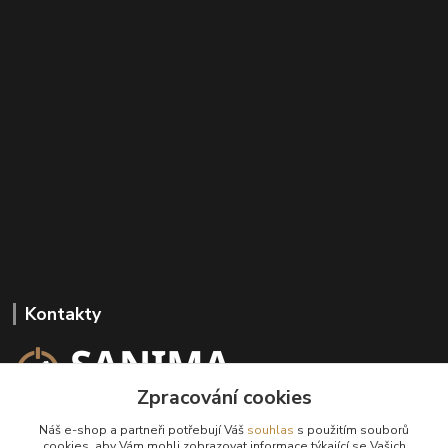
Kontakty
Zpracování cookies
+420 602 647 136
Náš e-shop a partneři potřebují Váš
souhlas
s použitím souborů
(Po-Pá, 9-18 hod.)
cookies, aby Vám mohli zobrazovat informace týkající se Vašich