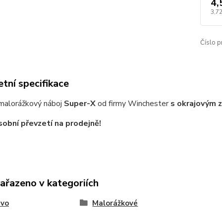
4,
3,72
Číslo p
tní specifikace
malorážkový náboj
Super-X
od firmy Winchester
s okrajovým 
obní převzetí na prodejně!
zařazeno v kategoriích
ivo
Malorážkové