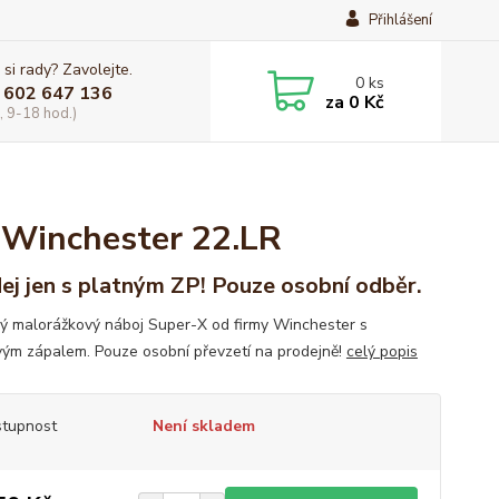
Přihlášení
 si rady? Zavolejte.
0
ks
 602 647 136
za
0 Kč
, 9-18 hod.)
 Winchester 22.LR
ej jen s platným ZP! Pouze osobní odběr.
ý malorážkový náboj Super-X od firmy Winchester s
vým zápalem. Pouze osobní převzetí na prodejně!
celý popis
tupnost
Není skladem