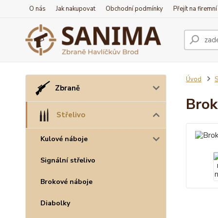
O nás
Jak nakupovat
Obchodní podmínky
Přejít na firemn
Úvod
S
Zbraně
Brok
Střelivo
Kulové náboje
Signální střelivo
Brokové náboje
Diabolky