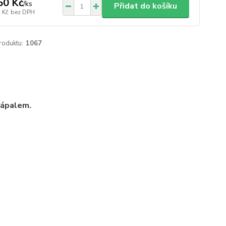
50 Kč
/
ks
Přidat do košíku
 Kč
bez DPH
roduktu:
1067
zápalem.