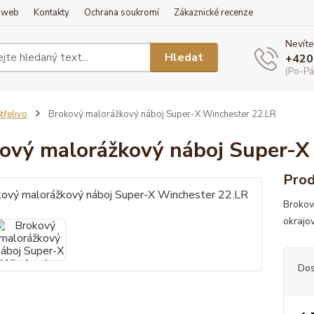
í web
Kontakty
Ochrana soukromí
Zákaznické recenze
Nevíte
Hledat
+420
(Po-Pá
třelivo
Brokový malorážkový náboj Super-X Winchester 22.LR
ový malorážkový náboj Super-X
Prod
Brokov
okrajo
Dos