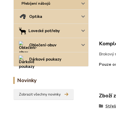
Přebíjení nábojů
Optika
Lovecké potřeby
Komple
Oblečení-obuv
Brokový 
Dárkové poukazy
Pouze os
Novinky
Zobrazit všechny novinky
Zboží 
Střel