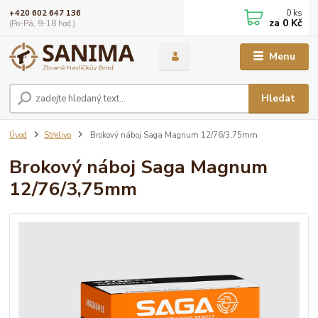
0
ks
+420 602 647 136
za
0 Kč
(Po-Pá, 9-18 hod.)
Menu
Hledat
Úvod
Střelivo
Brokový náboj Saga Magnum 12/76/3,75mm
Brokový náboj Saga Magnum
12/76/3,75mm