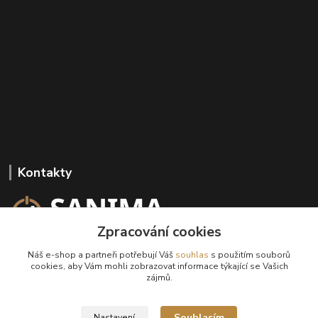
Kontakty
Zpracování cookies
+420 602 647 136
Náš e-shop a partneři potřebují Váš
souhlas
s použitím souborů
(Po-Pá, 9-18 hod.)
cookies, aby Vám mohli zobrazovat informace týkající se Vašich
zájmů.
info@sanima.cz
Souhlasím
Nastavení