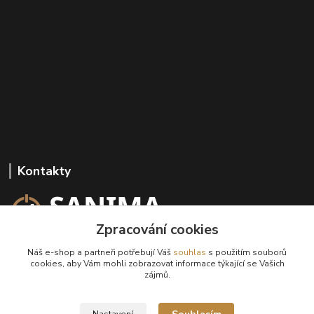
Kontakty
Zpracování cookies
+420 602 647 136
Náš e-shop a partneři potřebují Váš
souhlas
s použitím souborů
(Po-Pá, 9-18 hod.)
cookies, aby Vám mohli zobrazovat informace týkající se Vašich
zájmů.
info@sanima.cz