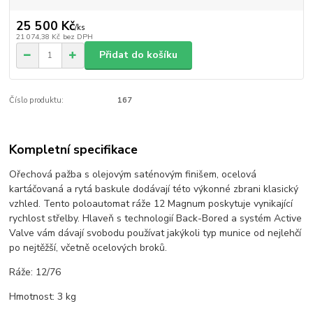
25 500 Kč
/
ks
21 074,38 Kč
bez DPH
Přidat do košíku
Číslo produktu:
167
Kompletní specifikace
Ořechová pažba s olejovým saténovým finišem, ocelová
kartáčovaná a rytá baskule dodávají této výkonné zbrani klasický
vzhled. Tento poloautomat ráže 12 Magnum poskytuje vynikající
rychlost střelby. Hlaveň s technologií Back-Bored a systém Active
Valve vám dávají svobodu používat jakýkoli typ munice od nejlehčí
po nejtěžší, včetně ocelových broků.
Ráže: 12/76
Hmotnost: 3 kg