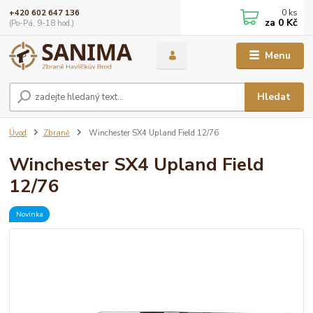
0
ks
+420 602 647 136
za
0 Kč
(Po-Pá, 9-18 hod.)
Menu
Hledat
Úvod
Zbraně
Winchester SX4 Upland Field 12/76
Winchester SX4 Upland Field
12/76
Novinka