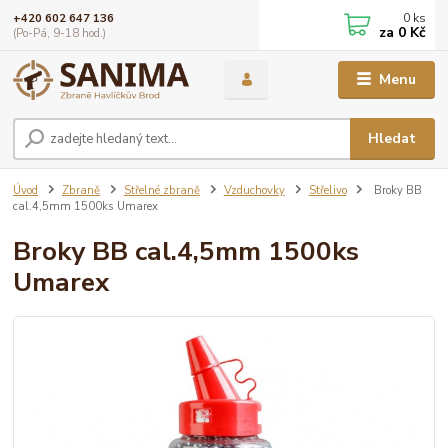
0
ks
+420 602 647 136
za
0 Kč
(Po-Pá, 9-18 hod.)
Menu
Hledat
Úvod
Zbraně
Střelné zbraně
Vzduchovky
Střelivo
Broky BB
cal.4,5mm 1500ks Umarex
Broky BB cal.4,5mm 1500ks
Umarex