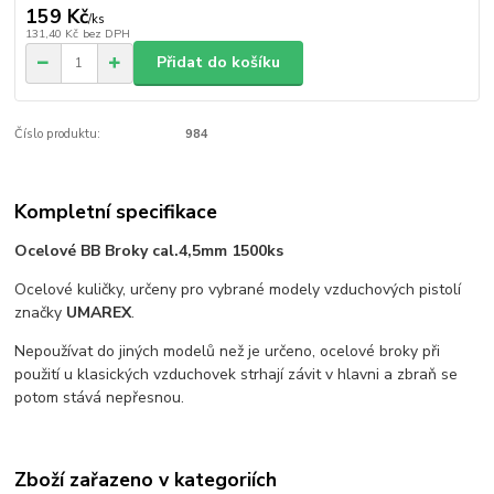
159 Kč
/
ks
131,40 Kč
bez DPH
Přidat do košíku
Číslo produktu:
984
Kompletní specifikace
Ocelové BB Broky cal.4,5mm 1500ks
Ocelové kuličky, určeny pro vybrané modely vzduchových pistolí
značky
UMAREX
.
Nepoužívat do jiných modelů než je určeno, ocelové broky při
použití u klasických vzduchovek strhají závit v hlavni a zbraň se
potom stává nepřesnou.
Zboží zařazeno v kategoriích