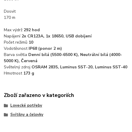
Dosvit
170 m
Max výdrž
292 hod
Napájení
2x CR123A, 1x 18650, USB dobíjení
Počet režimů
10
Vodotěsnost
IP68 (ponor 2 m)
Barva světla
Denní bílá (5500-6500 K), Neutrální bílá (4000-
5000 K), Červená
Světelný zdroj
OSRAM 2835, Luminus SST-20, Luminus SST-40
Hmotnost
173 g
Zboží zařazeno v kategoriích
Lovecké potřeby
Svítilny a čelovky