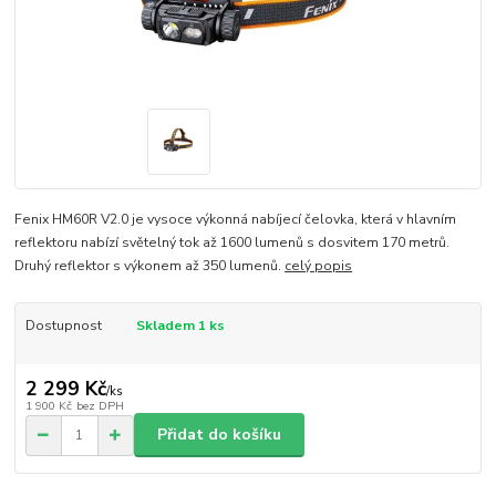
Fenix HM60R V2.0 je vysoce výkonná nabíjecí čelovka, která v hlavním
reflektoru nabízí světelný tok až 1600 lumenů s dosvitem 170 metrů.
Druhý reflektor s výkonem až 350 lumenů.
celý popis
Dostupnost
Skladem 1 ks
2 299 Kč
/
ks
1 900 Kč
bez DPH
Přidat do košíku