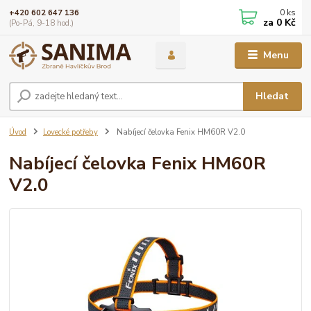
0
ks
+420 602 647 136
za
0 Kč
(Po-Pá, 9-18 hod.)
Menu
Hledat
Úvod
Lovecké potřeby
Nabíjecí čelovka Fenix HM60R V2.0
Nabíjecí čelovka Fenix HM60R
V2.0