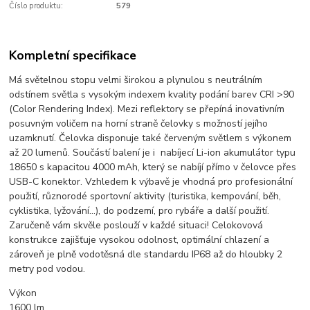
Číslo produktu:
579
Kompletní specifikace
Má světelnou stopu velmi širokou a plynulou s neutrálním
odstínem světla s vysokým indexem kvality podání barev CRI >90
(Color Rendering Index). Mezi reflektory se přepíná inovativním
posuvným voličem na horní straně čelovky s možností jejího
uzamknutí. Čelovka disponuje také červeným světlem s výkonem
až 20 lumenů. Součástí balení je i nabíjecí Li-ion akumulátor typu
18650 s kapacitou 4000 mAh, který se nabíjí přímo v čelovce přes
USB-C konektor. Vzhledem k výbavě je vhodná pro profesionální
použití, různorodé sportovní aktivity (turistika, kempování, běh,
cyklistika, lyžování...), do podzemí, pro rybáře a další použití.
Zaručeně vám skvěle poslouží v každé situaci! Celokovová
konstrukce zajišťuje vysokou odolnost, optimální chlazení a
zároveň je plně vodotěsná dle standardu IP68 až do hloubky 2
metry pod vodou.
Výkon
1600 lm