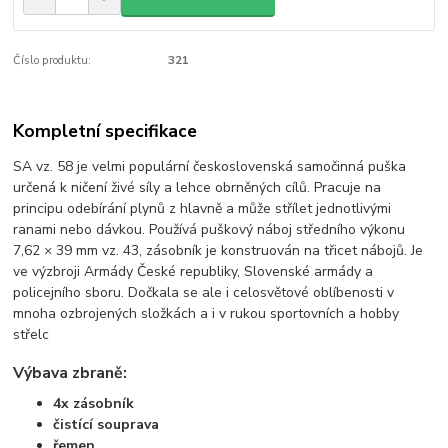
Číslo produktu:
321
Kompletní specifikace
SA vz. 58 je velmi populární československá samočinná puška
určená k ničení živé síly a lehce obrněných cílů. Pracuje na
principu odebírání plynů z hlavně a může střílet jednotlivými
ranami nebo dávkou. Používá puškový náboj středního výkonu
7,62 × 39 mm vz. 43, zásobník je konstruován na třicet nábojů. Je
ve výzbroji Armády České republiky, Slovenské armády a
policejního sboru. Dočkala se ale i celosvětové oblíbenosti v
mnoha ozbrojených složkách a i v rukou sportovních a hobby
střelc
Výbava zbraně:
4x zásobník
čistící souprava
řemen