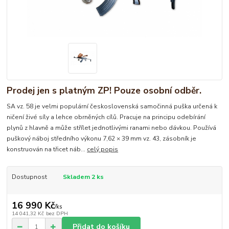
Prodej jen s platným ZP! Pouze osobní odběr.
SA vz. 58 je velmi populární československá samočinná puška určená k
ničení živé síly a lehce obrněných cílů. Pracuje na principu odebírání
plynů z hlavně a může střílet jednotlivými ranami nebo dávkou. Používá
puškový náboj středního výkonu 7,62 × 39 mm vz. 43, zásobník je
konstruován na třicet náb...
celý popis
Dostupnost
Skladem 2 ks
16 990 Kč
/
ks
14 041,32 Kč
bez DPH
Přidat do košíku