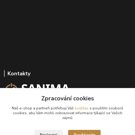
Kontakty
Zpracování cookies
+420 602 647 136
Náš e-shop a partneři potřebují Váš
souhlas
s použitím souborů
(Po-Pá, 9-18 hod.)
cookies, aby Vám mohli zobrazovat informace týkající se Vašich
zájmů.
info@sanima.cz
Souhlasím
Nastavení