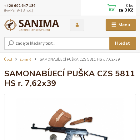
0
ks
+420 602 647 136
za
0 Kč
(Po-Pá, 9-18 hod.)
Menu
Hledat
Úvod
Zbraně
SAMONABÍJECÍ PUŠKA CZS 5811 HS r. 7,62x39
SAMONABÍJECÍ PUŠKA CZS 5811
HS r. 7,62x39