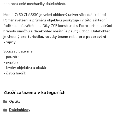
odolnost celé mechaniky dalekohledu.
Model 7x50 CLASSIC je velmi oblíbený univerzální dalekohled.
Poměr zvětšení a průměru objektivu poskytuje i v této základní
řadě solidní světelnost. Díky ZCF konstrukci s Porro-prismatickými
hranoly umožňuje dalekohled ideální a pevný úchop. Dalekohled
je vhodný
pro turistiku, toulky lesem
nebo
pro pozorování
krajiny
.
Součástí balení je:
- pouzdro
- popruh
- krytky objektivu a okuláru
- čisticí hadřík
Zboží zařazeno v kategoriích
Optika
Dalekohledy