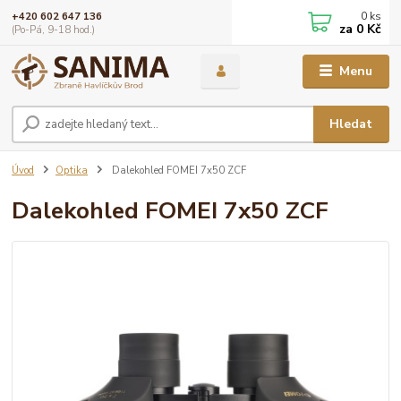
0
ks
+420 602 647 136
za
0 Kč
(Po-Pá, 9-18 hod.)
Menu
Hledat
Úvod
Optika
Dalekohled FOMEI 7x50 ZCF
Dalekohled FOMEI 7x50 ZCF