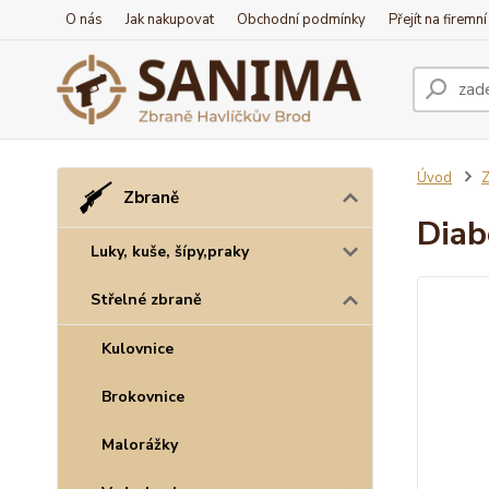
O nás
Jak nakupovat
Obchodní podmínky
Přejít na firemn
Úvod
Z
Zbraně
Diab
Luky, kuše, šípy,praky
Střelné zbraně
Kulovnice
Brokovnice
Malorážky