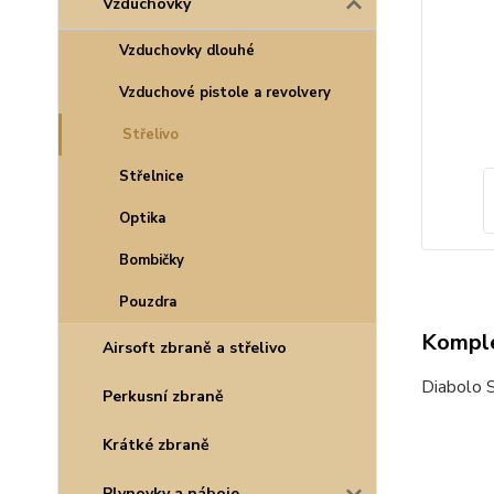
Vzduchovky
Vzduchovky dlouhé
Vzduchové pistole a revolvery
Střelivo
Střelnice
Optika
Bombičky
Pouzdra
Komple
Airsoft zbraně a střelivo
Diabolo S
Perkusní zbraně
Krátké zbraně
Plynovky a náboje