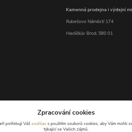
Kamenná prodejna i výdejní mí
Rubešovo Náměstí 174
Havlíčkův Brod, 580 01
Zpracování cookies
eři potřebují Váš
souhlas
s použitím souborů cookies, aby Vám mohli z
týkající se Vašich zájmů.