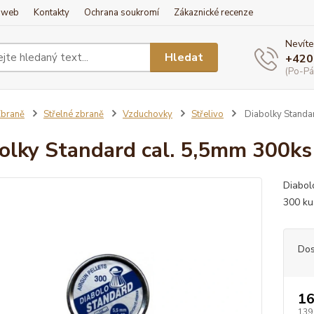
í web
Kontakty
Ochrana soukromí
Zákaznické recenze
Nevíte
Hledat
+420
(Po-Pá
braně
Střelné zbraně
Vzduchovky
Střelivo
Diabolky Standa
olky Standard cal. 5,5mm 300ks
Diabol
300 ku
Dos
16
139