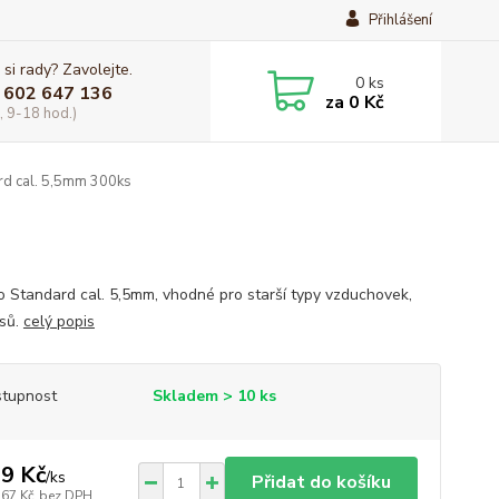
Přihlášení
 si rady? Zavolejte.
0
ks
 602 647 136
za
0 Kč
, 9-18 hod.)
rd cal. 5,5mm 300ks
o Standard cal. 5,5mm, vhodné pro starší typy vzduchovek,
sů.
celý popis
tupnost
Skladem > 10 ks
9 Kč
/
ks
Přidat do košíku
,67 Kč
bez DPH