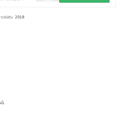
roduktu:
2018
sů.