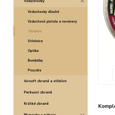
Vzduchovky
Vzduchovky dlouhé
Vzduchové pistole a revolvery
Střelivo
Střelnice
Optika
Bombičky
Pouzdra
Airsoft zbraně a střelivo
Perkusní zbraně
Krátké zbraně
Komple
Plynovky a náboje