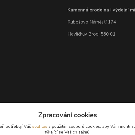
Kamenná prodejna i výdejní mí
Rubešovo Náměstí 174
Havlíčkův Brod, 580 01
Zpracování cookies
eři potřebují Váš
souhlas
s použitím souborů cookies, aby Vám mohli z
týkající se Vašich zájmů.