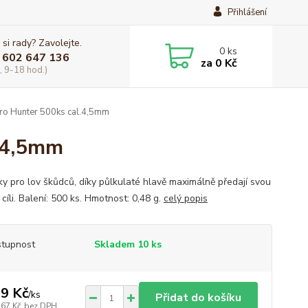
Přihlášení
 si rady? Zavolejte.
0
ks
 602 647 136
za
0 Kč
, 9-18 hod.)
o Hunter 500ks cal.4,5mm
.4,5mm
ky pro lov škůdců, díky půlkulaté hlavě maximálně předají svou
 cíli. Balení: 500 ks. Hmotnost: 0,48 g.
celý popis
tupnost
Skladem 10 ks
9 Kč
/
ks
Přidat do košíku
,67 Kč
bez DPH