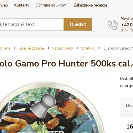
í web
Kontakty
Ochrana soukromí
Zákaznické recenze
Nevíte
Hledat
+420
(Po-Pá
braně
Střelné zbraně
Vzduchovky
Střelivo
Diabolo Gamo Pr
olo Gamo Pro Hunter 500ks cal
Diabol
energii
Dos
16
139