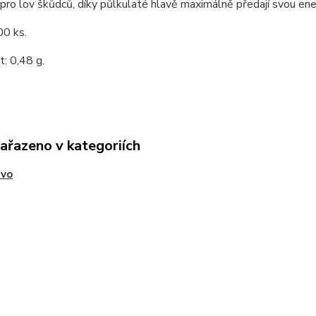
pro lov škůdců, díky půlkulaté hlavě maximálně předají svou energi
00 ks.
: 0,48 g.
zařazeno v kategoriích
ivo