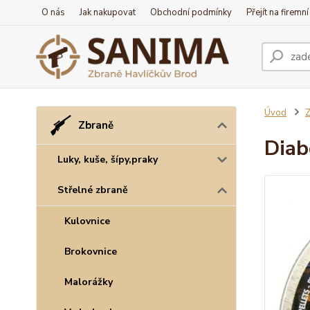
O nás
Jak nakupovat
Obchodní podmínky
Přejít na firemn
Úvod
Z
Zbraně
Diab
Luky, kuše, šípy,praky
Střelné zbraně
Kulovnice
Brokovnice
Malorážky