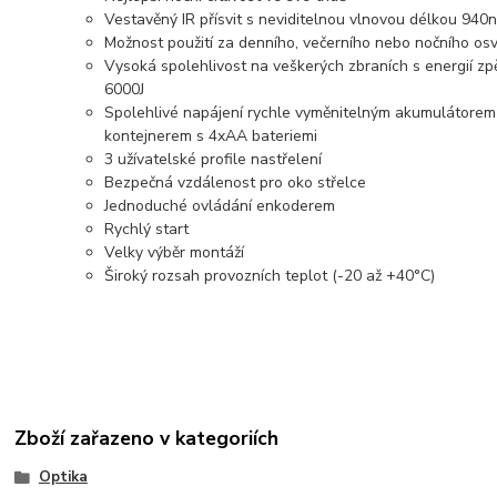
Vestavěný IR přísvit s neviditelnou vlnovou délkou 940
Možnost použití za denního, večerního nebo nočního osv
Vysoká spolehlivost na veškerých zbraních s energií z
6000J
Spolehlivé napájení rychle vyměnitelným akumulátore
kontejnerem s 4xAA bateriemi
3 užívatelské profile nastřelení
Bezpečná vzdálenost pro oko střelce
Jednoduché ovládání enkoderem
Rychlý start
Velky výběr montáží
Široký rozsah provozních teplot (-20 až +40°C)
Zboží zařazeno v kategoriích
Optika