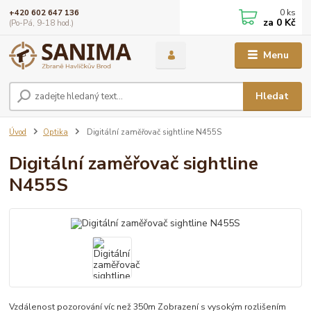
0
ks
+420 602 647 136
za
0 Kč
(Po-Pá, 9-18 hod.)
Menu
Hledat
Úvod
Optika
Digitální zaměřovač sightline N455S
Digitální zaměřovač sightline
N455S
Vzdálenost pozorování víc než 350m Zobrazení s vysokým rozlišením