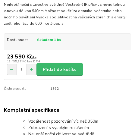
Nejlepší noční citlivost ve své třidě Vestavěný IR přísvit s neviditelnou
vlnovou délkou 940nm Možnost použití za denního, večerního nebo
nočního osvětlení Vysoká spolehlivost na veškerých zbraních s energií
zpětného rázu do 600...
celý popis
Dostupnost
Skladem 1 ks
23 590 Kč
/
ks
19 495,87 Kč
bez DPH
Přidat do košíku
Číslo produktu:
1862
Kompletní specifikace
Vzdálenost pozorování víc než 350m
Zobrazení s vysokým rozlišením
Nejlepší noční citlivost ve své třidě