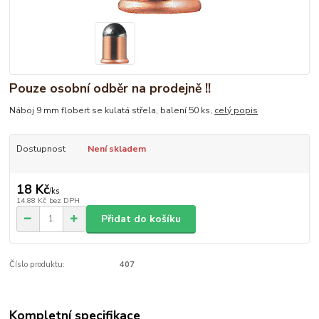
Pouze osobní odběr na prodejně !!
Náboj 9 mm flobert se kulatá střela, balení 50 ks,
celý popis
Dostupnost
Není skladem
18 Kč
/
ks
14,88 Kč
bez DPH
Přidat do košíku
Číslo produktu:
407
Kompletní specifikace