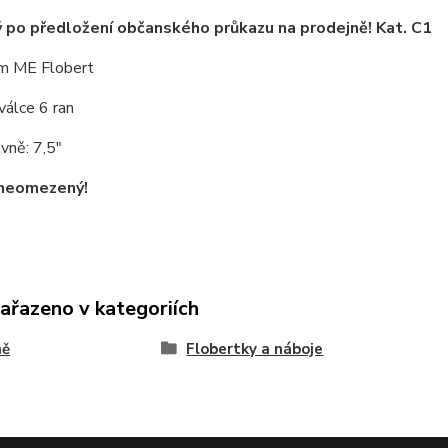
 po předložení občanského průkazu na prodejně! Kat. C1
m ME Flobert
válce 6 ran
vně: 7,5"
 neomezený!
zařazeno v kategoriích
ně
Flobertky a náboje