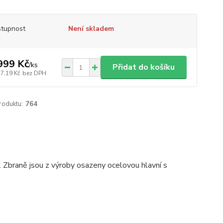
tupnost
Není skladem
999 Kč
/
ks
Přidat do košíku
37,19 Kč
bez DPH
roduktu:
764
. Zbraně jsou z výroby osazeny ocelovou hlavní s