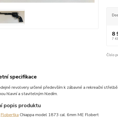
Dos
8 
7 4
Číslo p
tní specifikace
dejné revolvery určené především k zábavné a rekreační střelbě
ou hlavní a stavitelným hledím.
ní popis produktu
r
Flobertka
Chiappa model 1873 cal. 6mm ME Flobert