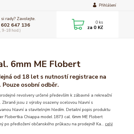
Přihlášení
 si rady? Zavolejte.
0
ks
 602 647 136
za
0 Kč
, 9-18 hod.)
cal. 6mm ME Flobert
ejná od 18 let s nutností registrace na
 Pouze osobní odběr.
prodejné revolvery určené především k zábavné a rekreační
ě. Zbraně jsou z výroby osazeny ocelovou hlavní s
vanou hlavní a stavitelným hledím. Detailní popis produktu
er Flobertka Chiappa model 1873 cal. 6mm ME Flobert
ný po předložení občanského průkazu na prodejně! Ka...
celý