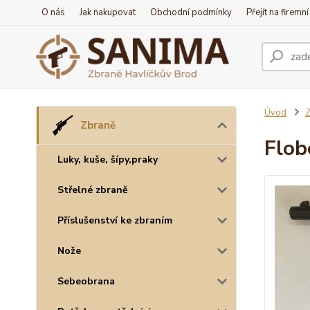
O nás
Jak nakupovat
Obchodní podmínky
Přejít na firemn
Úvod
Z
Zbraně
Flob
Luky, kuše, šípy,praky
Střelné zbraně
Příslušenství ke zbraním
Nože
Sebeobrana