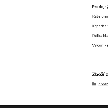
Prodejný
Ráže 6m
Kapacita 
Délka hla
Výkon -
Zboží 
Zbra