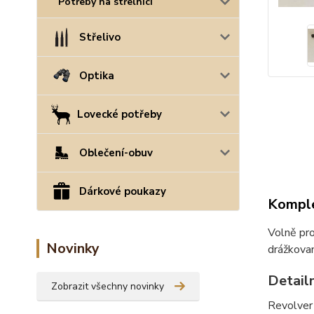
Potřeby na střelnici
Střelivo
Optika
Lovecké potřeby
Oblečení-obuv
Dárkové poukazy
Komple
Volně pro
Novinky
drážkovan
Detail
Zobrazit všechny novinky
Revolve