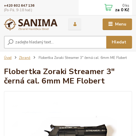
0
ks
+420 602 647 136
za
0 Kč
(Po-Pá, 9-18 hod.)
Menu
Hledat
Úvod
Zbraně
Flobertka Zoraki Streamer 3" černá cal. 6mm ME Flobert
Flobertka Zoraki Streamer 3"
černá cal. 6mm ME Flobert