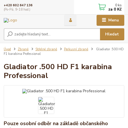
0
ks
+420 602 647 136
za
0 Kč
(Po-Pá, 9-18 hod.)
Menu
Hledat
Úvod
Zbraně
Střelné zbraně
Perkusní zbraně
Gladiator .500 HD
F1 karabina Professional
Gladiator .500 HD F1 karabina
Professional
Pouze osobní odběr na základě občanského