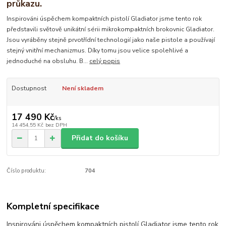
průkazu.
Inspirováni úspěchem kompaktních pistolí Gladiator jsme tento rok
představili světově unikátní sérii mikrokompaktních brokovnic Gladiator.
Jsou vyráběny stejně prvotřídní technologií jako naše pistole a používají
stejný vnitřní mechanizmus. Díky tomu jsou velice spolehlivé a
jednoduché na obsluhu. B...
celý popis
Dostupnost
Není skladem
17 490 Kč
/
ks
14 454,55 Kč
bez DPH
Přidat do košíku
Číslo produktu:
704
Kompletní specifikace
Inspirováni úspěchem kompaktních pistolí Gladiator jsme tento rok