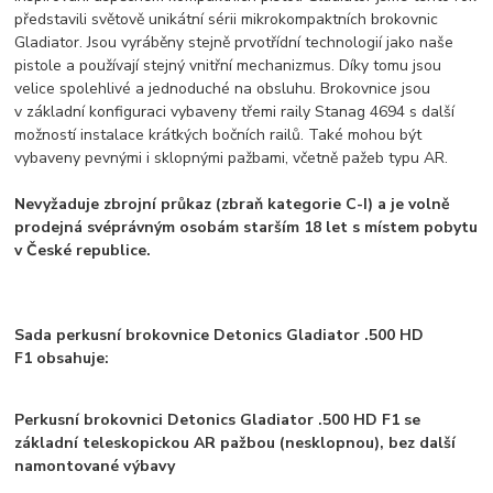
představili světově unikátní sérii mikrokompaktních brokovnic
Gladiator. Jsou vyráběny stejně prvotřídní technologií jako naše
pistole a používají stejný vnitřní mechanizmus. Díky tomu jsou
velice spolehlivé a jednoduché na obsluhu. Brokovnice jsou
v základní konfiguraci vybaveny třemi raily Stanag 4694 s další
možností instalace krátkých bočních railů. Také mohou být
vybaveny pevnými i sklopnými pažbami, včetně pažeb typu AR.
Nevyžaduje zbrojní průkaz (zbraň kategorie C-I) a je volně
prodejná svéprávným osobám starším 18 let s místem pobytu
v České republice.
Sada perkusní brokovnice Detonics Gladiator .500 HD
F1 obsahuje:
Perkusní brokovnici Detonics Gladiator .500 HD F1 se
základní teleskopickou AR pažbou (nesklopnou), bez další
namontované výbavy