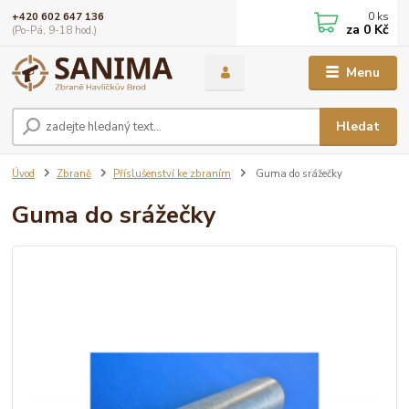
0
ks
+420 602 647 136
za
0 Kč
(Po-Pá, 9-18 hod.)
Menu
Hledat
Úvod
Zbraně
Příslušenství ke zbraním
Guma do srážečky
Guma do srážečky