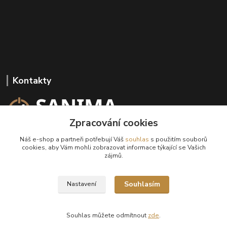
Kontakty
Zpracování cookies
+420 602 647 136
Náš e-shop a partneři potřebují Váš
souhlas
s použitím souborů
(Po-Pá, 9-18 hod.)
cookies, aby Vám mohli zobrazovat informace týkající se Vašich
zájmů.
info@sanima.cz
Souhlasím
Nastavení
Souhlas můžete odmítnout
zde
.
Vytvořeno na
Eshop-rychle.cz