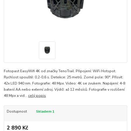
Fotopast EasyWifi 4K od značky TenoTrail. Připojení: WiFi Hotspot.
Rychlost spouště: 0,2-0,6 s. Detekce: 25 metrů. Zorné pole: 90°. Přísvit:
42x LED 940 nm. Fotografie: 48 Mpx. Video: 4K se zvukem. Napájení: 4-8
baterií AA nebo externí zdroj. Výdrž: až 12 měsíců. Fotografie v rozlišení
48 Mpx a vid...
celý popis
Dostupnost
Skladem 1
2 890 Kč