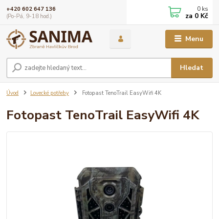
0
ks
+420 602 647 136
za
0 Kč
(Po-Pá, 9-18 hod.)
Menu
Hledat
Úvod
Lovecké potřeby
Fotopast TenoTrail EasyWifi 4K
Fotopast TenoTrail EasyWifi 4K