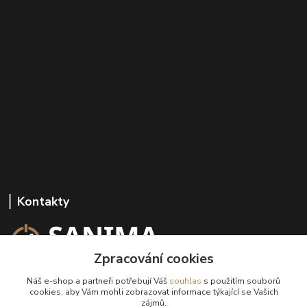
Kontakty
Zpracování cookies
+420 602 647 136
Náš e-shop a partneři potřebují Váš
souhlas
s použitím souborů
(Po-Pá, 9-18 hod.)
cookies, aby Vám mohli zobrazovat informace týkající se Vašich
zájmů.