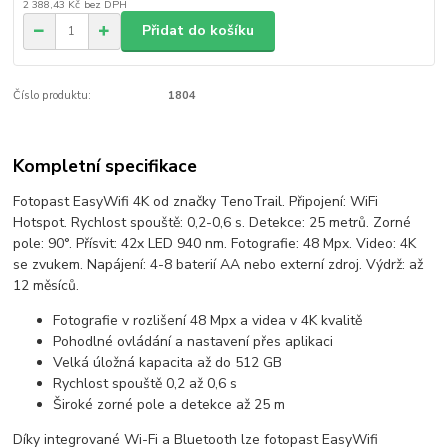
2 388,43 Kč
bez DPH
Přidat do košíku
Číslo produktu:
1804
Kompletní specifikace
Fotopast EasyWifi 4K od značky TenoTrail. Připojení: WiFi
Hotspot. Rychlost spouště: 0,2-0,6 s. Detekce: 25 metrů. Zorné
pole: 90°. Přísvit: 42x LED 940 nm. Fotografie: 48 Mpx. Video: 4K
se zvukem. Napájení: 4-8 baterií AA nebo externí zdroj. Výdrž: až
12 měsíců.
Fotografie v rozlišení 48 Mpx a videa v 4K kvalitě
Pohodlné ovládání a nastavení přes aplikaci
Velká úložná kapacita až do 512 GB
Rychlost spouště 0,2 až 0,6 s
Široké zorné pole a detekce až 25 m
Díky integrované Wi-Fi a Bluetooth lze fotopast EasyWifi