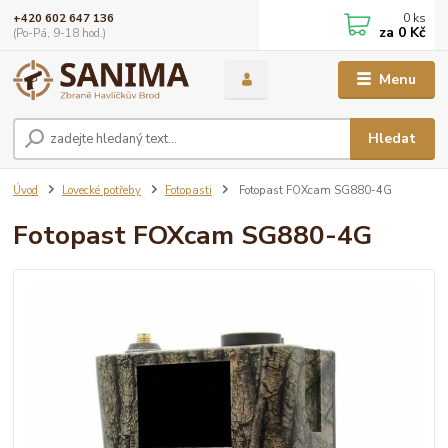
0
ks
+420 602 647 136
za
0 Kč
(Po-Pá, 9-18 hod.)
Menu
Hledat
Úvod
Lovecké potřeby
Fotopasti
Fotopast FOXcam SG880-4G
Fotopast FOXcam SG880-4G