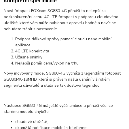
Kompletní specifikace
Nová fotopast FOXcam SG880-4G přináší to nejlepší za
bezkonkurenční cenu. 4G LTE fotopast s podporou cloudového
uložiště, které vám může nabídnout opravdu hodně a navíc se
nebudete trápit s nastavením.
Podpora dálkové správy pomocí cloudu nebo mobilní
aplikace
4G LTE konektivita
Úžasné snímky
Nejlepší poměr cena/výkon na trhu
Nový inovovaný model SG880-4G vychází z legendární fotopasti
SG880MK-18MHD, která si právem našla uznání v širokém
segmentu uživatelů a stala se tak doslova legendou.
Nástupce SG880-4G má ještě vyšší ambice a přináší vše, co
starému modelu chybělo:
cloudové uložiště,
okamžitá notifikace mobilním telefonem,