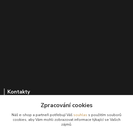
Kontakty
Zpracování cookies
Náš e-shop a partneři potřebují Váš
souhlas
s použitím souborů
cookies, aby Vám mohli zobrazovat informace týkající se Vašich
+420 602 647 136
zájmů.
(Po-Pá, 9-18 hod.)