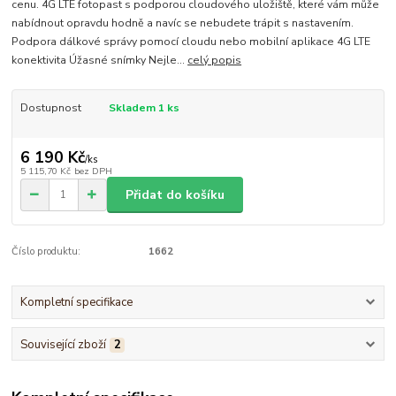
cenu. 4G LTE fotopast s podporou cloudového uložiště, které vám může
nabídnout opravdu hodně a navíc se nebudete trápit s nastavením.
Podpora dálkové správy pomocí cloudu nebo mobilní aplikace 4G LTE
konektivita Úžasné snímky Nejle...
celý popis
Dostupnost
Skladem 1 ks
6 190 Kč
/
ks
5 115,70 Kč
bez DPH
Přidat do košíku
Číslo produktu:
1662
Kompletní specifikace
Související zboží
2