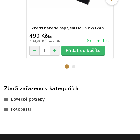
Externí baterie napájení EMOS 6V/12Ah
Karta SD 32
490 Kč
220 Kč
/
ks
/
ks
Skladem 1 ks
404,96 Kč
bez DPH
181,82 Kč
be
Přidat do košíku
Zboží zařazeno v kategoriích
Lovecké potřeby
Fotopasti