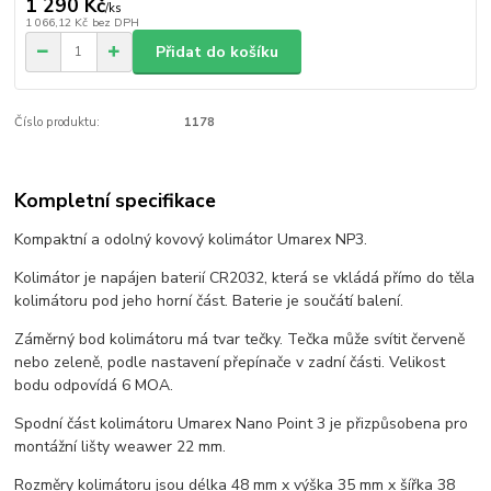
1 290 Kč
/
ks
1 066,12 Kč
bez DPH
Přidat do košíku
Číslo produktu:
1178
Kompletní specifikace
Kompaktní a odolný kovový kolimátor Umarex NP3.
Kolimátor je napájen baterií CR2032, která se vkládá přímo do těla
kolimátoru pod jeho horní část. Baterie je součátí balení.
Záměrný bod kolimátoru má tvar tečky. Tečka může svítit červeně
nebo zeleně, podle nastavení přepínače v zadní části. Velikost
bodu odpovídá 6 MOA.
Spodní část kolimátoru Umarex Nano Point 3 je přizpůsobena pro
montážní lišty weawer 22 mm.
Rozměry kolimátoru jsou délka 48 mm x výška 35 mm x šířka 38