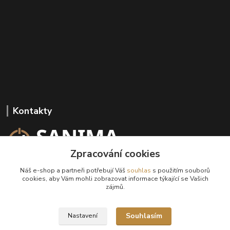
Kontakty
Zpracování cookies
+420 602 647 136
Náš e-shop a partneři potřebují Váš
souhlas
s použitím souborů
(Po-Pá, 9-18 hod.)
cookies, aby Vám mohli zobrazovat informace týkající se Vašich
zájmů.
info@sanima.cz
Souhlasím
Nastavení