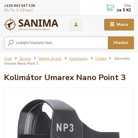
0
ks
+420 602 647 136
za
0 Kč
(Po-Pá, 9-18 hod.)
Menu
Hledat
Úvod
Zbraně
Střelné zbraně
Vzduchovky
Optika
Kolimátor
Umarex Nano Point 3
Kolimátor Umarex Nano Point 3