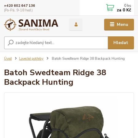
0
ks
+420 602 647 136
za
0 Kč
(Po-Pá, 9-18 hod.)
Menu
Hledat
Úvod
Lovecké potřeby
Batoh Swedteam Ridge 38 Backpack Hunting
Batoh Swedteam Ridge 38
Backpack Hunting