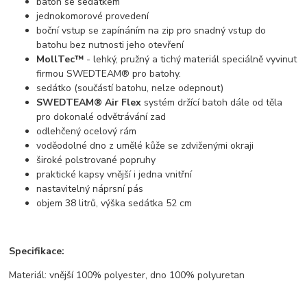
batoh se sedátkem
jednokomorové provedení
boční vstup se zapínáním na zip pro snadný vstup do
batohu bez nutnosti jeho otevření
MollTec™
- lehký, pružný a tichý materiál speciálně vyvinut
firmou SWEDTEAM® pro batohy.
sedátko (součástí batohu, nelze odepnout)
SWEDTEAM® Air Flex
systém držící batoh dále od těla
pro dokonalé odvětrávání zad
odlehčený ocelový rám
voděodolné dno z umělé kůže se zdviženými okraji
široké polstrované popruhy
praktické kapsy vnější i jedna vnitřní
nastavitelný náprsní pás
objem 38 litrů, výška sedátka 52 cm
Specifikace:
Materiál: vnější 100% polyester, dno 100% polyuretan