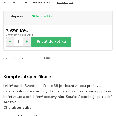
vstup se zapínáním na zip pro sna...
celý popis
Dostupnost
Skladem 1 ks
3 690 Kč
/
ks
3 049,59 Kč
bez DPH
Přidat do košíku
Číslo produktu:
1208
Kompletní specifikace
Lehký batoh Swedteam Ridge 38 je ideální volbou pro lov a
ostatní outdoorové aktivity. Batoh má široké polstrované popruhy,
boční vstup a odlehčený ocelový rám. Součástí batohu je praktické
sedátko.
Charakteristika: