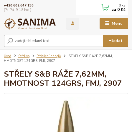
0
ks
+420 602 647 136
za
0 Kč
(Po-Pá, 9-18 hod.)
Menu
Hledat
Úvod
Střelivo
Přebíjení nábojů
STŘELY S&B RÁŽE 7,62MM,
HMOTNOST 124GRS, FMJ, 2907
STŘELY S&B RÁŽE 7,62MM,
HMOTNOST 124GRS, FMJ, 2907