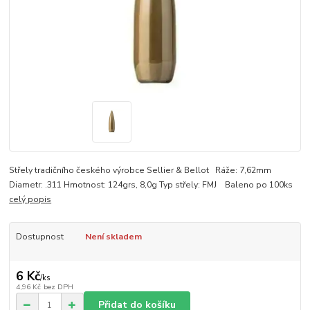
Střely tradičního českého výrobce Sellier & Bellot Ráže: 7,62mm
Diametr: .311 Hmotnost: 124grs, 8,0g Typ střely: FMJ Baleno po 100ks
celý popis
Dostupnost
Není skladem
6 Kč
/
ks
4,96 Kč
bez DPH
Přidat do košíku