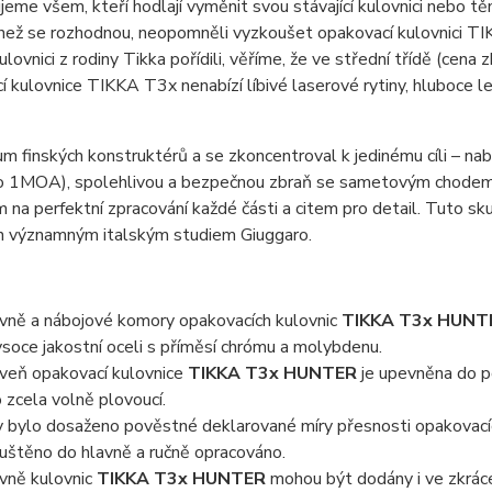
eme všem, kteří hodlají vyměnit svou stávající kulovnici nebo těm, k
než se rozhodnou, neopomněli vyzkoušet opakovací kulovnici TIKKA 
ulovnici z rodiny Tikka pořídili, věříme, že ve střední třídě (cen
 kulovnice TIKKA T3x nenabízí líbivé laserové rytiny, hluboce le
m finských konstruktérů a se zkoncentroval k jedinému cíli – n
 1MOA), spolehlivou a bezpečnou zbraň se sametovým chodem z
 na perfektní zpracování každé části a citem pro detail. Tuto sk
n významným italským studiem Giuggaro.
vně a nábojové komory opakovacích kulovnic
TIKKA T3x HUNT
ysoce jakostní oceli s příměsí chrómu a molybdenu.
veň opakovací kulovnice
TIKKA T3x HUNTER
je upevněna do po
o zcela volně plovoucí.
 bylo dosaženo pověstné deklarované míry přesnosti opakovací
uštěno do hlavně a ručně opracováno.
vně kulovnic
TIKKA T3x HUNTER
mohou být dodány i ve zkrác