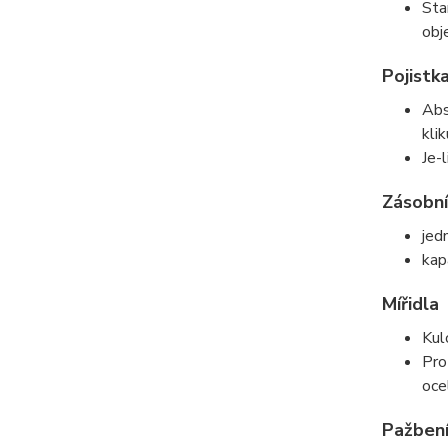
Sta
obj
Pojistk
Abs
kli
Je-
Zásobn
jed
kap
Mířidla
Kul
Pro
oce
Pažben