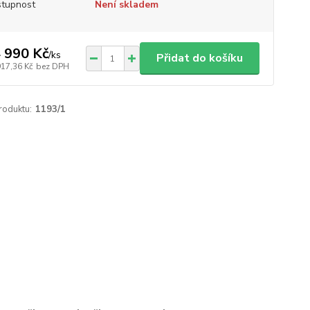
tupnost
Není skladem
 990 Kč
/
ks
Přidat do košíku
917,36 Kč
bez DPH
roduktu:
1193/1