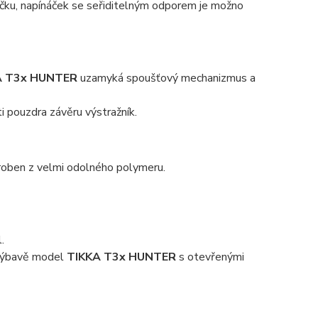
ku, napínáček se seřiditelným odporem je možno
A T3x HUNTER
uzamyká spoušťový mechanizmus a
ti pouzdra závěru výstražník.
roben z velmi odolného polymeru.
.
 výbavě model
TIKKA T3x HUNTER
s otevřenými