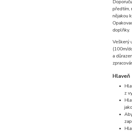
Doporučuj
předtím, 
nějakou k
Opakovací
doplňky.
Veškerý u
(100m/do
a důrazem
zpracová
Hlaveň
Hla
z v
Hla
jak
Aby
zap
Hla