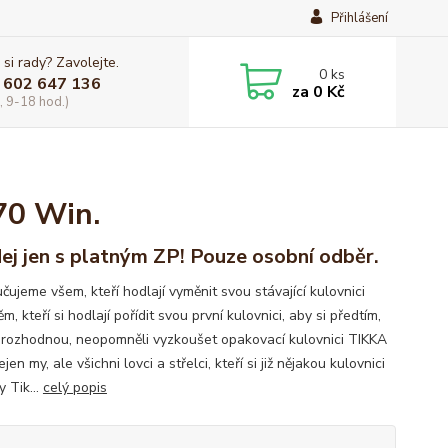
Přihlášení
 si rady? Zavolejte.
0
ks
 602 647 136
za
0 Kč
, 9-18 hod.)
70 Win.
ej jen s platným ZP! Pouze osobní odběr.
ujeme všem, kteří hodlají vyměnit svou stávající kulovnici
m, kteří si hodlají pořídit svou první kulovnici, aby si předtím,
 rozhodnou, neopomněli vyzkoušet opakovací kulovnici TIKKA
jen my, ale všichni lovci a střelci, kteří si již nějakou kulovnici
y Tik...
celý popis