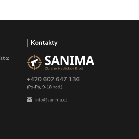
Kontakty
sto:
+420 602 647 136
(Po-Pá, 9-18 hod.)
info@sanima.cz