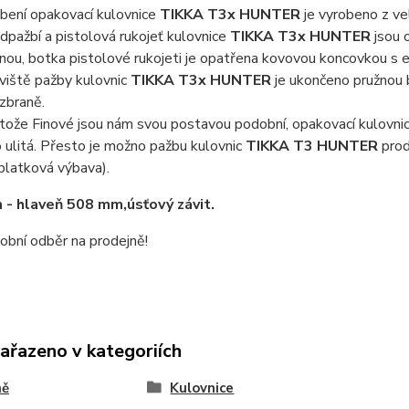
bení opakovací kulovnice
TIKKA T3x HUNTER
je vyrobeno z vel
dpažbí a pistolová rukojeť kulovnice
TIKKA T3x HUNTER
jsou 
inou, botka pistolové rukojeti je opatřena kovovou koncovkou 
viště pažby kulovnic
TIKKA T3x HUNTER
je ukončeno pružnou b
 zbraně.
tože Finové jsou nám svou postavou podobní, opakovací kulovni
o ulitá. Přesto je možno pažbu kulovnic
TIKKA T3 HUNTER
prod
íplatková výbava).
- hlaveň 508 mm,úsťový závit.
obní odběr na prodejně!
zařazeno v kategoriích
ně
Kulovnice