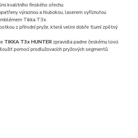
mi kvalitního finského ořechu.
opatřeny výraznou a hlubokou, laserem vyříznutou
s emblémem Tikka T3x.
otkou z přírodní pryže, která velmi dobře tlumí zpětný
ce
TIKKA T3x HUNTER
zpravidla padne českému lovci
loužit pomocí prodlužovacích pryžových segmentů