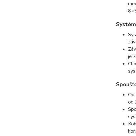
med
8×5
Systém
Sys
záv
Záv
je 7
Cho
sys
Spoušť
Opa
od 
Spo
sys
Koh
kon