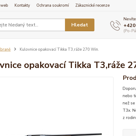
í web
Kontakty
Ochrana soukromí
Zákaznické recenze
Nevíte
Hledat
+420
(Po-Pá
braně
Kulovnice opakovací Tikka T3,ráže 270 Win.
vnice opakovací Tikka T3,ráže 2
Prod
Doporuč
nebo tě
než se
T3x. Ne
z rodin