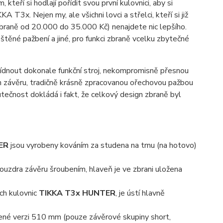
teří si hodlají pořídit svou první kulovnici, aby si
T3x. Nejen my, ale všichni lovci a střelci, kteří si již
a zbraně od 20.000 do 35.000 Kč) nenajdete nic lepšího.
štěné pažbení a jiné, pro funkci zbraně vcelku zbytečné
abídnout dokonale funkční stroj, nekompromisně přesnou
ávěru, tradičně krásně zpracovanou ořechovou pažbou
utečnost dokládá i fakt, že celkový design zbraně byl
ER
jsou vyrobeny kováním za studena na trnu (na hotovo)
uzdra závěru šroubením, hlaveň je ve zbrani uložena
ch kulovnic
TIKKA T3x HUNTER
, je ústí hlavně
ené verzi 510 mm (pouze závěrové skupiny short,