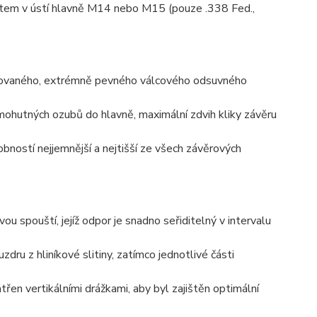
item v ústí hlavně M14 nebo M15 (pouze .338 Fed.,
kovaného, extrémně pevného válcového odsuvného
mohutných ozubů do hlavně, maximální zdvih kliky závěru
bností nejjemnější a nejtišší ze všech závěrových
 spouští, jejíž odpor je snadno seřiditelný v intervalu
dru z hliníkové slitiny, zatímco jednotlivé části
třen vertikálními drážkami, aby byl zajištěn optimální