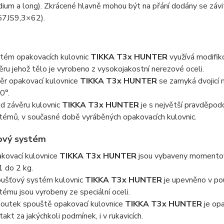
ium a long). Zkrácené hlavně mohou být na přání dodány se záv
7JS9,3×62).
tém opakovacích kulovnic
TIKKA T3x HUNTER
využívá modifi
ěru jehož tělo je vyrobeno z vysokojakostní nerezové oceli.
ěr opakovací kulovnice
TIKKA T3x HUNTER
se zamyká dvojicí 
0°.
d závěru kulovnic
TIKKA T3x HUNTER
je s největší pravděpodo
témů, v současné době vyráběných opakovacích kulovnic.
ový systém
kovací kulovnice
TIKKA T3x HUNTER
jsou vybaveny momentovou
1 do 2 kg.
ušťový systém kulovnic
TIKKA T3x HUNTER
je upevněno v pouz
tému jsou vyrobeny ze speciální oceli.
outek spouště opakovací kulovnice
TIKKA T3x HUNTER
je opa
takt za jakýchkoli podmínek, i v rukavicích.