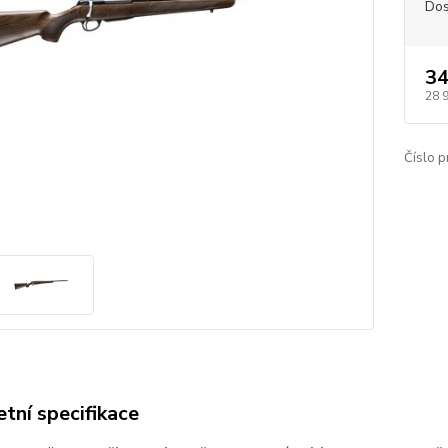
Dos
34
28 
Číslo p
tní specifikace