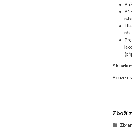
Paž
Pře
ryb
Hla
ráz
Pro
jak
(př
Skladem 
Pouze os
Zboží 
Zbra