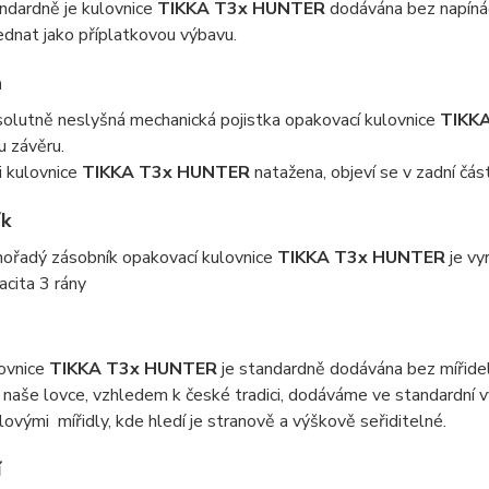
ndardně je kulovnice
TIKKA T3x HUNTER
dodávána bez napínáč
ednat jako příplatkovou výbavu.
a
olutně neslyšná mechanická pojistka opakovací kulovnice
TIKK
ku závěru.
li kulovnice
TIKKA T3x HUNTER
natažena, objeví se v zadní čás
ík
nořadý zásobník opakovací kulovnice
TIKKA T3x HUNTER
je vy
acita 3 rány
ovnice
TIKKA T3x HUNTER
je standardně dodávána bez mířidel
 naše lovce, vzhledem k české tradici, dodáváme ve standardní
lovými mířidly, kde hledí je stranově a výškově seřiditelné.
í