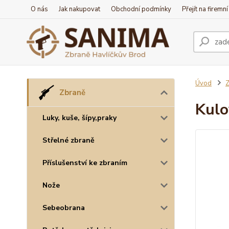
O nás
Jak nakupovat
Obchodní podmínky
Přejít na firemn
Úvod
Z
Zbraně
Kulo
Luky, kuše, šípy,praky
Střelné zbraně
Příslušenství ke zbraním
Nože
Sebeobrana