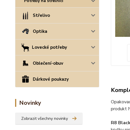
Potřeby na střelnici
Střelivo
Optika
Lovecké potřeby
Oblečení-obuv
Dárkové poukazy
Komple
Opakovací
Novinky
produkt N
Zobrazit všechny novinky
R8 Black
krytky pi