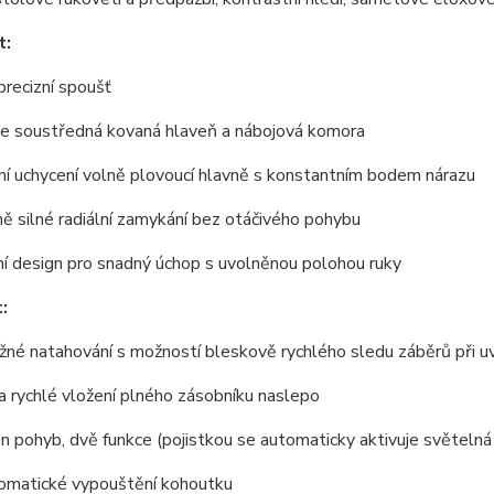
t:
precizní spoušť
le soustředná kovaná hlaveň a nábojová komora
ní uchycení volně plovoucí hlavně s konstantním bodem nárazu
ě silné radiální zamykání bez otáčivého pohybu
ní design pro snadný úchop s uvolněnou polohou ruky
:
žné natahování s možností bleskově rychlého sledu záběrů při u
a rychlé vložení plného zásobníku naslepo
den pohyb, dvě funkce (pojistkou se automaticky aktivuje světeln
omatické vypouštění kohoutku