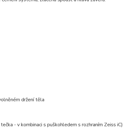
volněném držení těla
á tečka - v kombinaci s puškohledem s rozhraním Zeiss iC)