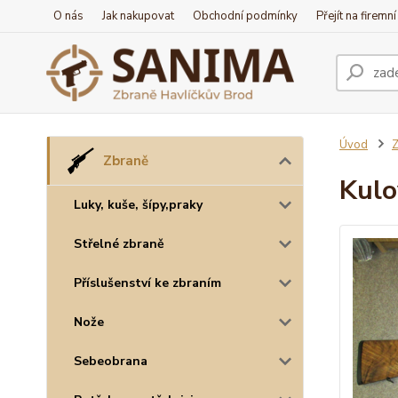
O nás
Jak nakupovat
Obchodní podmínky
Přejít na firemn
Úvod
Z
Zbraně
Kulo
Luky, kuše, šípy,praky
Střelné zbraně
Příslušenství ke zbraním
Nože
Sebeobrana