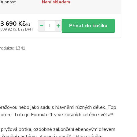
tupnost
Není skladem
3 690 Kč
/
ks
Přidat do košíku
 809,92 Kč
bez DPH
roduktu:
1341
erážovou nebo jako sadu s hlavněmi různých délek. Top
rem. Toto je Formule 1 v ve zbraních celého světa!!!
ická pryžová botka, ozdobné zakončení ebenovým dřevem
é černění systému, zlacená spoušť a hlava závěru.