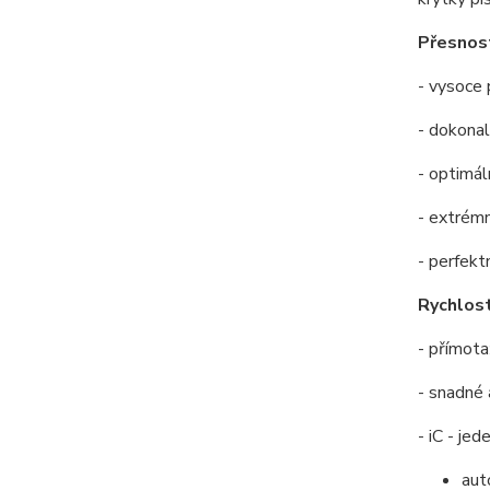
Přesnos
- vysoce 
- dokona
- optimál
- extrémn
- perfekt
Rychlost
- přímota
- snadné 
- iC - je
aut