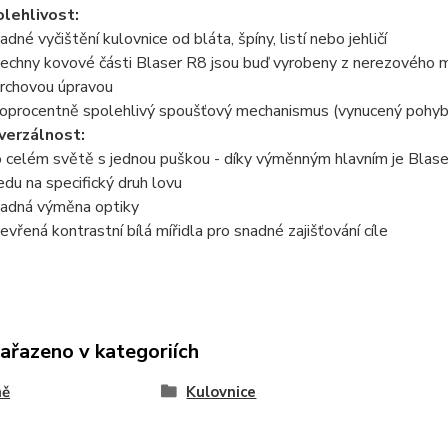
lehlivost:
adné vyčištění kulovnice od bláta, špíny, listí nebo jehličí
šechny kovové části Blaser R8 jsou buď vyrobeny z nerezového mat
rchovou úpravou
toprocentně spolehlivý spoušťový mechanismus (vynucený pohyb
verzálnost:
o celém světě s jednou puškou - díky výměnným hlavním je Blase
edu na specifický druh lovu
nadná výměna optiky
tevřená kontrastní bílá mířidla pro snadné zajišťování cíle
zařazeno v kategoriích
ně
Kulovnice