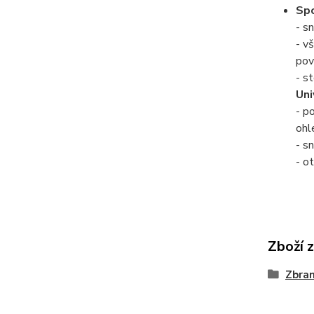
Spo
- sn
- v
pov
- s
Uni
- p
ohl
- s
- o
Zboží 
Zbra