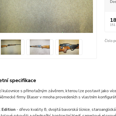
Dos
18
151
Číslo p
tní specifikace
 kulovnice s přímotažným závěrem, kterou lze postavit jako víc
ěmecké firmy Blaser v mnoha provedeních s vlastním konfiguráto
 Edition
- dřevo kvality 8, dvojitá bavorská lícnice, staroangl
stolové rukověti a předpažbí, kontrastní hledí, sametové eloxov