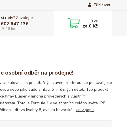
Přihlášení
 si rady? Zavolejte.
0
ks
 602 647 136
za
0 Kč
, 9-18 hod.)
e osobní odběr na prodejně!
ací kulovnice s přímotažným závěrem, kterou lze postavit jako
žovou nebo jako sadu s hlavněmi různých délek. Top produkt
é firmy Blaser v mnoha provedeních s vlastním
urátorem. Toto je Formule 1 v ve zbraních celého světa!!!R8
dition - dřevo kvality 8, dvojitá bavorská...
celý popis