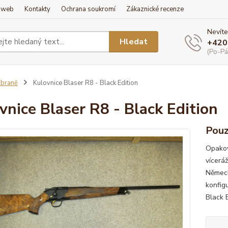
í web
Kontakty
Ochrana soukromí
Zákaznické recenze
Nevíte
Hledat
+420
(Po-Pá
braně
Kulovnice Blaser R8 - Black Edition
vnice Blaser R8 - Black Edition
Pouz
Opakov
vícerá
Německ
konfig
Black E