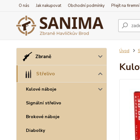
O nás
Jak nakupovat
Obchodní podmínky
Přejít na firemn
Úvod
S
Zbraně
Kulo
Střelivo
Kulové náboje
Signální střelivo
Brokové náboje
Diabolky