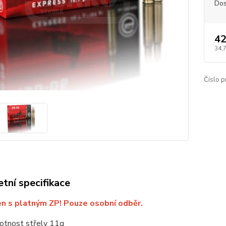
Dos
42
34,
Číslo p
tní specifikace
en s platným ZP! Pouze osobní odběr.
tnost střely 11g