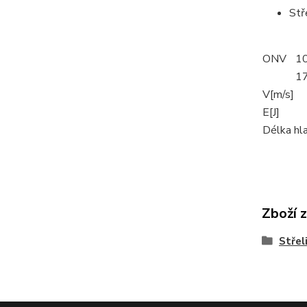
Stř
ONV
1
1
V[m/s]
E[J]
Délka hla
Zboží 
Střel