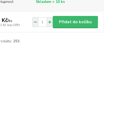
tupnost
Skladem > 10 ks
 Kč
/
ks
Přidat do košíku
71 Kč
bez DPH
roduktu:
253