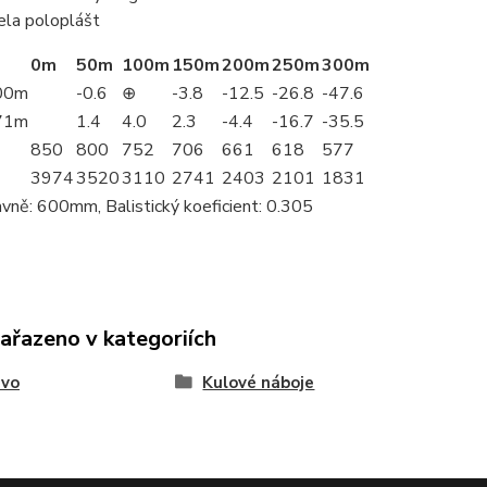
ela poloplášt
0m
50m
100m
150m
200m
250m
300m
00m
-0.6
⊕
-3.8
-12.5
-26.8
-47.6
71m
1.4
4.0
2.3
-4.4
-16.7
-35.5
850
800
752
706
661
618
577
3974
3520
3110
2741
2403
2101
1831
vně: 600mm, Balistický koeficient: 0.305
zařazeno v kategoriích
ivo
Kulové náboje