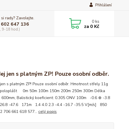
Přihlášení
 si rady? Zavolejte.
0
ks
 602 647 136
za
0 Kč
, 9-18 hod.)
ej jen s platným ZP! Pouze osobní odběr.
 jen s platným ZP! Pouze osobní odběr. Hmotnost střely 11g
a poloplášt 0m 50m 100m 150m 200m 250m 300m Délka
: 600mm, Balistický koeficient: 0.305 ONV 100m -0.6 ⊕ -3.8
-26.8 -47.6 171m 1.4 4.0 2.3 -4.4 -16.7 -35.5 V[m/s] 850
2 706 661 618 577...
celý popis