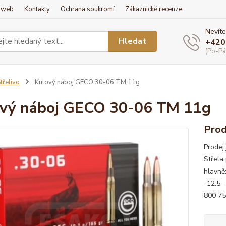
í web
Kontakty
Ochrana soukromí
Zákaznické recenze
Nevíte
Hledat
+420
(Po-Pá
třelivo
Kulový náboj GECO 30-06 TM 11g
vý náboj GECO 30-06 TM 11g
Prod
Prodej
Střel
hlavně
-12.5 
800 75