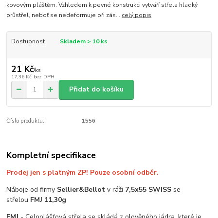
kovovým pláštěm. Vzhledem k pevné konstrukci vytváří střela hladký
průstřel, neboť se nedeformuje při zás...
celý popis
Dostupnost
Skladem > 10 ks
21 Kč
/
ks
17,36 Kč
bez DPH
Přidat do košíku
Číslo produktu:
1556
Kompletní specifikace
Prodej jen s platným ZP! Pouze osobní odběr.
Náboje od firmy
Sellier&Bellot
v ráži
7,5x55 SWISS
se
střelou
FMJ 11,30g
FMJ
- Celoplášťová střela se skládá z olověného jádra, které je