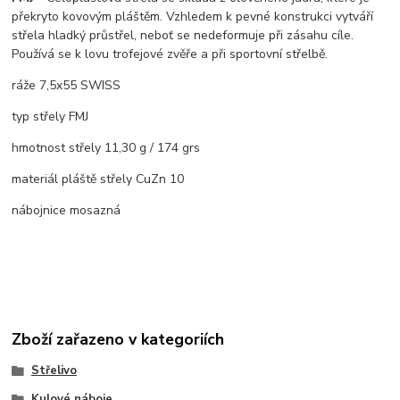
překryto kovovým pláštěm. Vzhledem k pevné konstrukci vytváří
střela hladký průstřel, neboť se nedeformuje při zásahu cíle.
Používá se k lovu trofejové zvěře a při sportovní střelbě.
ráže 7,5x55 SWISS
typ střely FMJ
hmotnost střely 11,30 g / 174 grs
materiál pláště střely CuZn 10
nábojnice mosazná
Zboží zařazeno v kategoriích
Střelivo
Kulové náboje