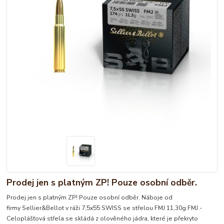
Prodej jen s platným ZP! Pouze osobní odběr.
Prodej jen s platným ZP! Pouze osobní odběr. Náboje od
firmy Sellier&Bellot v ráži 7,5x55 SWISS se střelou FMJ 11,30g FMJ -
Celoplášťová střela se skládá z olověného jádra, které je překryto