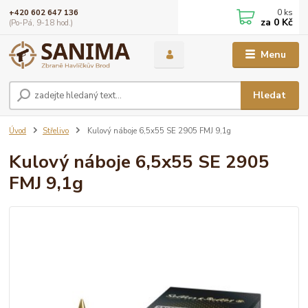
0
ks
+420 602 647 136
za
0 Kč
(Po-Pá, 9-18 hod.)
Menu
Hledat
Úvod
Střelivo
Kulový náboje 6,5x55 SE 2905 FMJ 9,1g
Kulový náboje 6,5x55 SE 2905
FMJ 9,1g