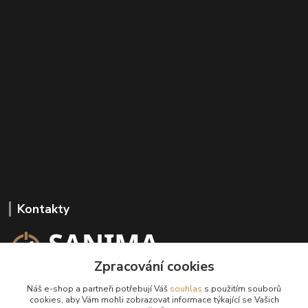
Kontakty
Zpracování cookies
+420 602 647 136
Náš e-shop a partneři potřebují Váš
souhlas
s použitím souborů
(Po-Pá, 9-18 hod.)
cookies, aby Vám mohli zobrazovat informace týkající se Vašich