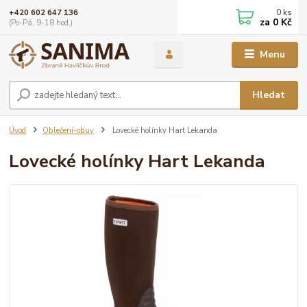
0
ks
+420 602 647 136
za
0 Kč
(Po-Pá, 9-18 hod.)
Menu
Hledat
Úvod
Oblečení-obuv
Lovecké holínky Hart Lekanda
Lovecké holínky Hart Lekanda