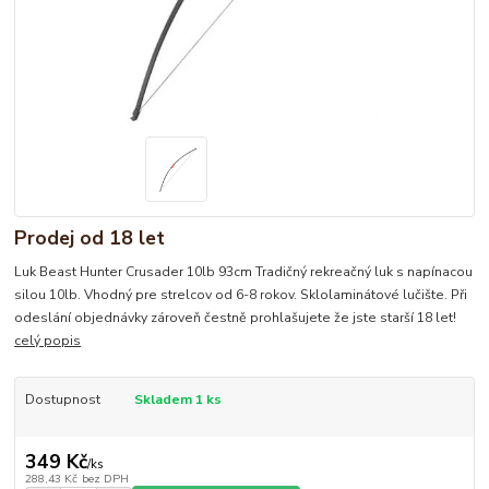
Prodej od 18 let
Luk Beast Hunter Crusader 10lb 93cm Tradičný rekreačný luk s napínacou
silou 10lb. Vhodný pre strelcov od 6-8 rokov. Sklolaminátové lučište. Při
odeslání objednávky zároveň čestně prohlašujete že jste starší 18 let!
celý popis
Dostupnost
Skladem 1 ks
349 Kč
/
ks
288,43 Kč
bez DPH