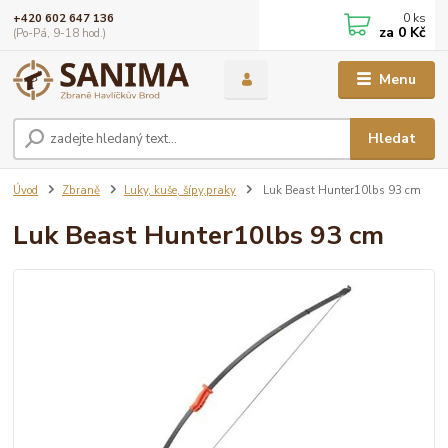
0
ks
+420 602 647 136
za
0 Kč
(Po-Pá, 9-18 hod.)
Menu
Hledat
Úvod
Zbraně
Luky, kuše, šípy,praky
Luk Beast Hunter10lbs 93 cm
Luk Beast Hunter10lbs 93 cm