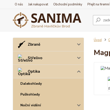
O nás
Jak nakupovat
Obchodní podmínky
Přejít na firemn
Úvod
O
Zbraně
Magp
Střelivo
Optika
Dalekohledy
Puškohledy
Noční vidění