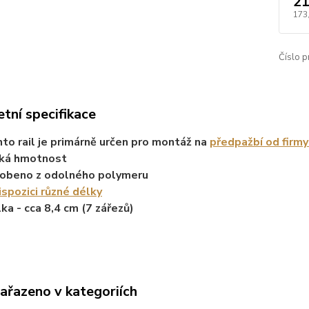
21
173
Číslo p
tní specifikace
to rail je primárně určen pro montáž na
předpažbí od firm
zká hmotnost
obeno z odolného polymeru
ispozici různé délky
ka - cca 8,4 cm (7 zářezů)
zařazeno v kategoriích