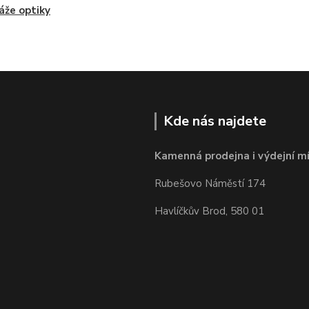
že optiky
Kde nás najdete
Kamenná prodejna i výdejní mí
Rubešovo Náměstí 174
Havlíčkův Brod, 580 01