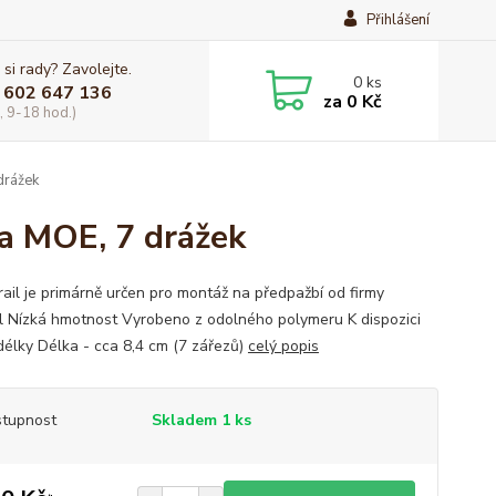
Přihlášení
 si rady? Zavolejte.
0
ks
 602 647 136
za
0 Kč
, 9-18 hod.)
drážek
na MOE, 7 drážek
rail je primárně určen pro montáž na předpažbí od firmy
 Nízká hmotnost Vyrobeno z odolného polymeru K dispozici
délky Délka - cca 8,4 cm (7 zářezů)
celý popis
tupnost
Skladem 1 ks