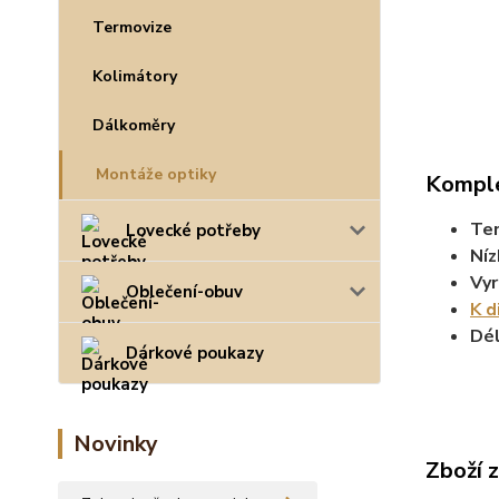
Termovize
Kolimátory
Dálkoměry
Montáže optiky
Komple
Ten
Lovecké potřeby
Ní
Vyr
Oblečení-obuv
K d
Dél
Dárkové poukazy
Novinky
Zboží 