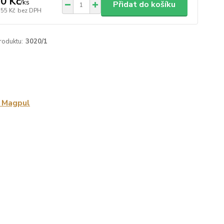
0 Kč
/
ks
Přidat do košíku
,55 Kč
bez DPH
roduktu:
3020/1
y Magpul