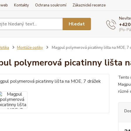
í web
Kontakty
Ochrana soukromí
Zákaznické recenze
Nevíte
Hledat
+420
(Po-Pá
ptika
Montáže optiky
Magpul polymerová picatinny lišta na MOE, 7 
ul polymerová picatinny lišta 
Tento 
Magpul
různé 
Dos