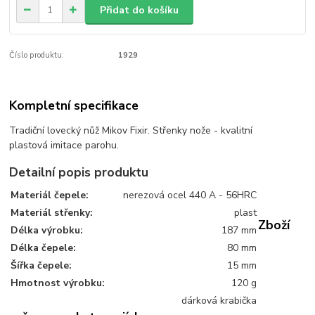
Přidat do košíku
Číslo produktu:
1929
Kompletní specifikace
Tradiční lovecký nůž Mikov Fixir. Střenky nože - kvalitní
plastová imitace parohu.
Detailní popis produktu
Materiál čepele:
nerezová ocel 440 A - 56HRC
Materiál střenky:
plast
Zboží
Délka výrobku:
187 mm
Délka čepele:
80 mm
Šířka čepele:
15 mm
Hmotnost výrobku:
120 g
dárková krabička