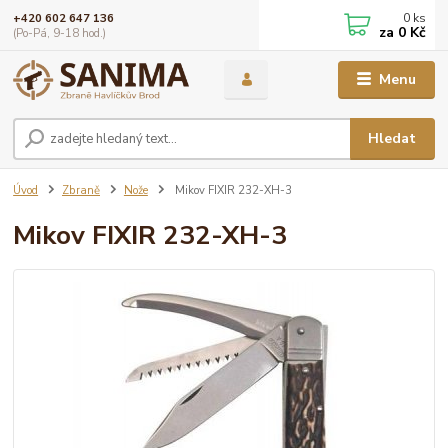
0
ks
+420 602 647 136
za
0 Kč
(Po-Pá, 9-18 hod.)
Menu
Hledat
Úvod
Zbraně
Nože
Mikov FIXIR 232-XH-3
Mikov FIXIR 232-XH-3