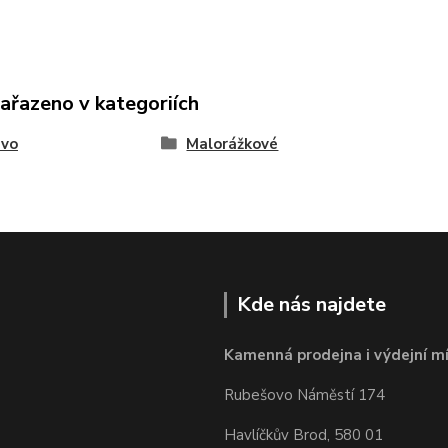
zařazeno v kategoriích
ivo
Malorážkové
Kde nás najdete
Kamenná prodejna i výdejní mí
Rubešovo Náměstí 174
Havlíčkův Brod, 580 01