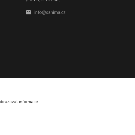
info@sanima.cz
obrazovat informace
Vytvořeno na
Eshop-rychle.cz