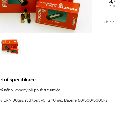
3,
2,81
Číslo p
tní specifikace
ý náboj vhodný při použití tlumiče.
ly LRN 30grs, rychlost v0=240m/s. Balené 50/500/5000ks.