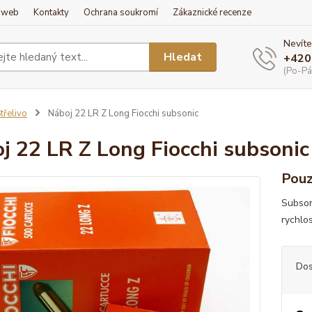
í web
Kontakty
Ochrana soukromí
Zákaznické recenze
Nevíte
Hledat
+420
(Po-Pá
třelivo
Náboj 22 LR Z Long Fiocchi subsonic
j 22 LR Z Long Fiocchi subsonic
Pouz
Subson
rychlo
Dos