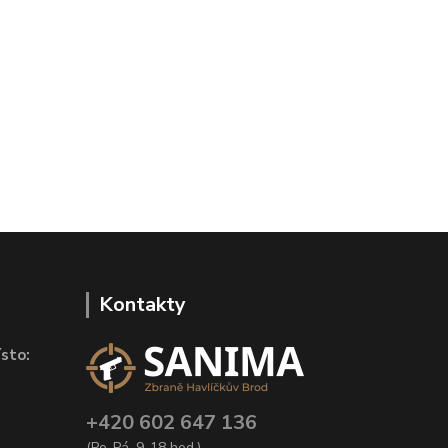
Kontakty
sto:
+420 602 647 136
(Po-Pá, 9-18 hod.)