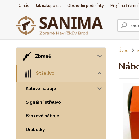
O nás
Jak nakupovat
Obchodní podmínky
Přejít na firemn
Úvod
S
Zbraně
Nábo
Střelivo
Kulové náboje
Signální střelivo
Brokové náboje
Diabolky