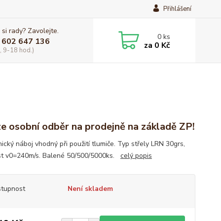
Přihlášení
 si rady? Zavolejte.
0
ks
 602 647 136
za
0 Kč
, 9-18 hod.)
e osobní odběr na prodejně na základě ZP!
ický náboj vhodný při použití tlumiče. Typ střely LRN 30grs,
st v0=240m/s. Balené 50/500/5000ks.
celý popis
tupnost
Není skladem