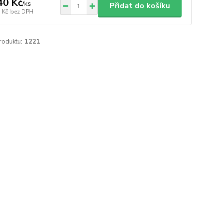
40 Kč
/
ks
Přidat do košíku
 Kč
bez DPH
roduktu:
1221