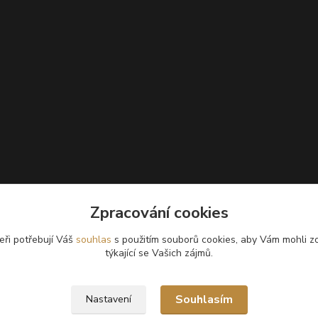
Zpracování cookies
eři potřebují Váš
souhlas
s použitím souborů cookies, aby Vám mohli z
týkající se Vašich zájmů.
Souhlasím
Nastavení