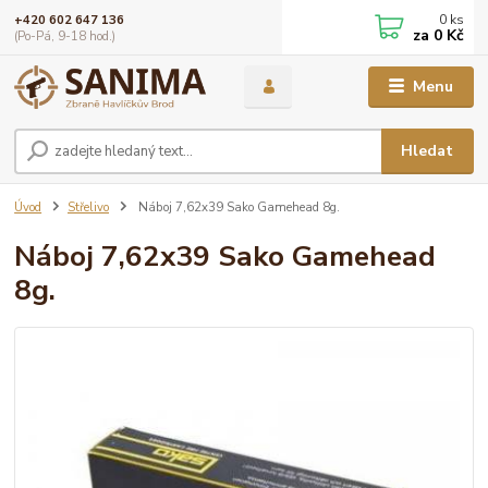
0
ks
+420 602 647 136
za
0 Kč
(Po-Pá, 9-18 hod.)
Menu
Hledat
Úvod
Střelivo
Náboj 7,62x39 Sako Gamehead 8g.
Náboj 7,62x39 Sako Gamehead
8g.