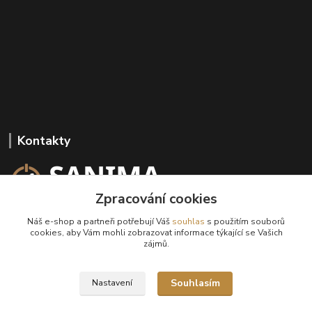
Kontakty
Zpracování cookies
+420 602 647 136
Náš e-shop a partneři potřebují Váš
souhlas
s použitím souborů
(Po-Pá, 9-18 hod.)
cookies, aby Vám mohli zobrazovat informace týkající se Vašich
zájmů.
info@sanima.cz
Souhlasím
Nastavení