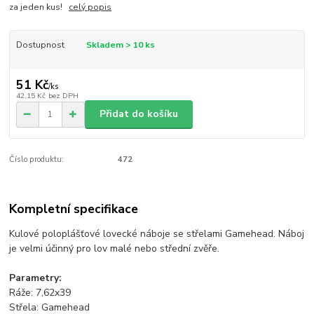
za jeden kus!
celý popis
Dostupnost
Skladem > 10 ks
51 Kč
/
ks
42,15 Kč
bez DPH
Přidat do košíku
Číslo produktu:
472
Kompletní specifikace
Kulové poloplášťové lovecké náboje se střelami Gamehead. Náboj
je velmi účinný pro lov malé nebo střední zvěře.
Parametry:
Ráže: 7,62x39
Střela: Gamehead